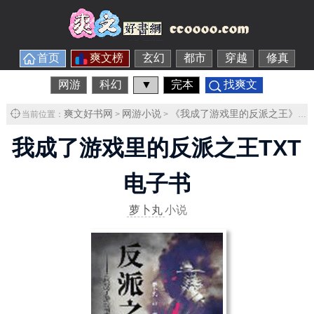
首页
爽文榜
玄幻
都市
穿越
修真
网游
科幻
▼
完本
找爽文
爽文好书网
网游小说
《我成了游戏里的反派之王》
当前位置：
>
>
>
我成了游戏里的反派之王TXT
电子书
萝卜丸
小说