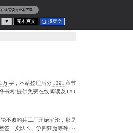
供在线阅读与全本下载
▼
完本爽文
找爽文
41万
字，本站整理后分
1391
章节
书网”提供免费在线阅读及TXT
9轮不败的兵工厂开始沉沦，那是
签、卖队长、争四狂魔等等····