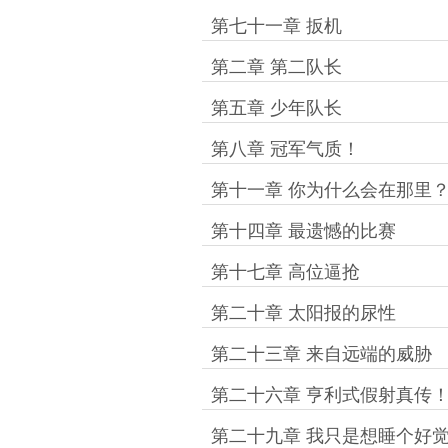
第七十一章 扳机
第二章 第二队长
第五章 少年队长
第八章 冠军气质！
第十一章 你为什么会在那里
第十四章 最遗憾的比赛
第十七章 高位逼抢
第二十章 太阳报的尿性
第二十三章 来自远端的威胁
第二十六章 亨利式假射真传
第二十九章 我只是想睡个好