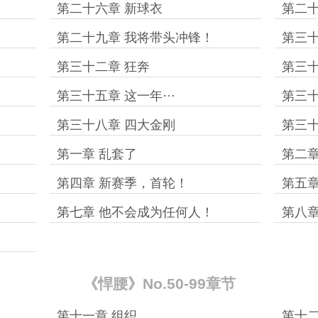
第二十六章 新球衣
第二十
第二十九章 我将带头冲锋！
第三十
第三十二章 狂奔
第三十
第三十五章 这一年···
第三十
第三十八章 四大金刚
第三十
第一章 乱套了
第二章
第四章 新赛季，首轮！
第五章
第七章 他不会成为任何人！
第八章
《悍腰》No.50-99章节
第十一章 组织
第十