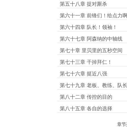
第五十八章 捉对厮杀
第六十一章 前锋们！给点力
第六十四章 队长！领袖！
第六十七章 阿森纳的中轴线
第七十章 里贝里的五秒空间
第七十三章 干掉拜仁！
第七十六章 挺近八强
第七十九章 老板、教练、队
第八十二章 传控的目的
第八十五章 各自的选择
章节