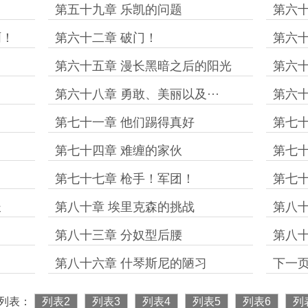
第五十九章 乐凯的问题
第六十
啊！
第六十二章 破门！
第六十
第六十五章 漫长黑暗之后的阳光
第六十
第六十八章 勇敢、美丽以及···
第六十
第七十一章 他们踢得真好
第七十
第七十四章 难缠的家伙
第七十
第七十七章 枪手！军团！
第七十
长
第八十章 埃里克森的挑战
第八十
第八十三章 分奴型后腰
第八十
第八十六章 什琴斯尼的陋习
下一
列表：
列表2
列表3
列表4
列表5
列表6
列