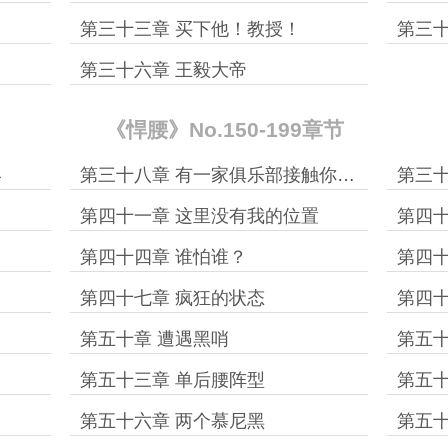
第三十三章 买下他！教授！
第三十
第三十六章 王毅大帝
《悍腰》No.150-199章节
容
第三十八章 有一家俱乐部接触你了？
第三十
！
第四十一章 这里没有我的位置
第四十
第四十四章 谁怕谁？
第四十
第四十七章 疯狂的状态
第四十
第五十章 遭遇黑哨
第五十
第五十三章 单后腰阵型
第五十
第五十六章 两个慕尼黑
第五十