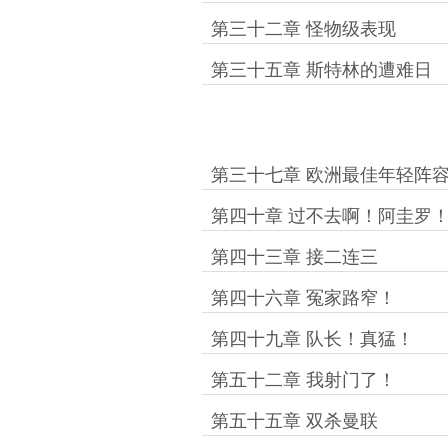
第三十二章 怪物级表现
第三十五章 斯特林的遭难日
第三十七章 欧洲最佳年轻阵
第四十章 过不去啊！阿圭罗
第四十三章 接二连三
第四十六章 冤家路窄！
第四十九章 队长！真猛！
第五十二章 我射门了！
第五十五章 双杀曼联