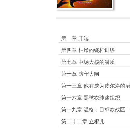
第一章 开端
第四章 枯燥的绕杆训练
第七章 中场大核的潜质
第十章 防守大闸
第十三章 他有成为皮尔洛的
第十六章 黑球衣球迷组织
第十九章 温格：目标欧战区
第二十二章 立棍儿