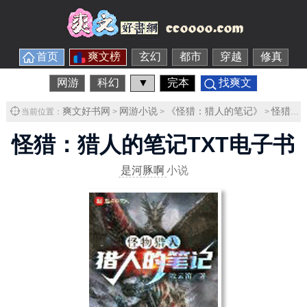
首页
爽文榜
玄幻
都市
穿越
修真
网游
科幻
▼
完本
找爽文
爽文好书网
网游小说
《怪猎：猎人的笔记》
怪猎：猎人的笔记TXT下载
当前位置：
>
>
>
怪猎：猎人的笔记TXT电子书
是河豚啊
小说