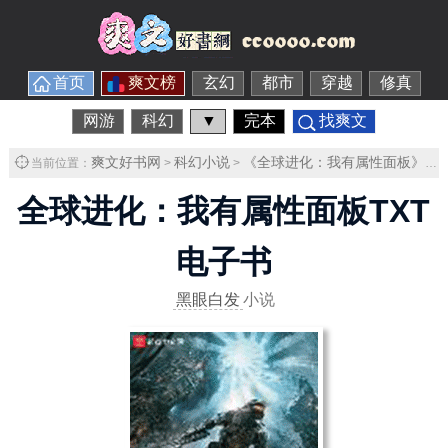
首页
爽文榜
玄幻
都市
穿越
修真
网游
科幻
▼
完本
找爽文
爽文好书网
科幻小说
《全球进化：我有属性面板》
当前位置：
>
>
>
全球进化：我有属性面板TXT
电子书
黑眼白发
小说