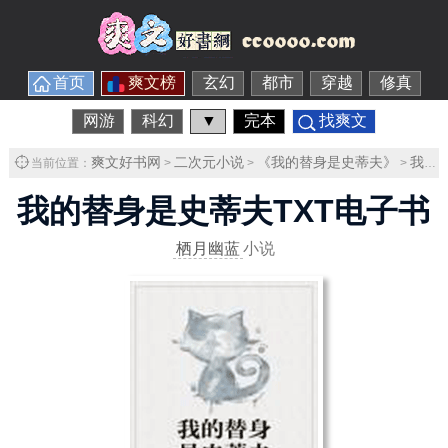
首页
爽文榜
玄幻
都市
穿越
修真
网游
科幻
▼
完本
找爽文
爽文好书网
二次元小说
《我的替身是史蒂夫》
我的替身是史蒂夫TXT下载
当前位置：
>
>
>
我的替身是史蒂夫TXT电子书
栖月幽蓝
小说