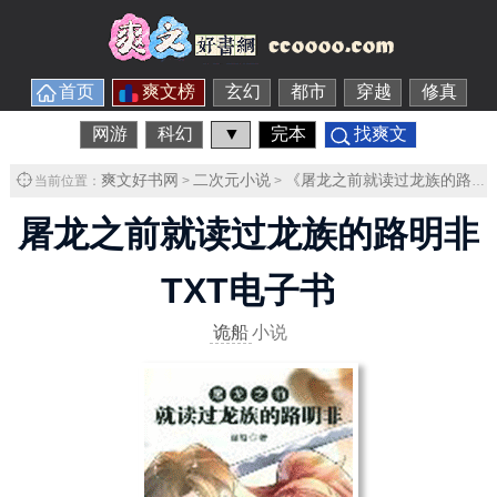
首页
爽文榜
玄幻
都市
穿越
修真
网游
科幻
▼
完本
找爽文
爽文好书网
二次元小说
《屠龙之前就读过龙族的路明非》
当前位置：
>
>
屠龙之前就读过龙族的路明非
TXT电子书
诡船
小说