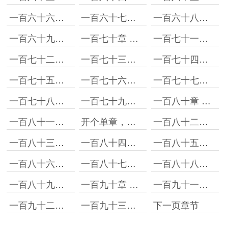
一百六十六章 爆蛋公羊的学生们
一百六十七章 大获全胜
一百六十八章 变态模式
一百六十九章 苦尽甘来
一百七十章 摩根的多事之秋
一百七十一章 认可
一百七十二章 前因后果
一百七十三章 对手不好搞啊
一百七十四章 战前准备
一百七十五章 准备进攻
一百七十六章 情报有误
一百七十七章 擒贼先擒王
一百七十八章 反抗是徒劳的
一百七十九章 解救与反解救
一百八十章 交换人质？别逗了。
一百八十一章 给西蒙的礼物
开个单章，发表一下感慨。
一百八十二章 和死神赛跑
一百八十三章 活着就好
一百八十四章 狗血肥皂剧
一百八十五章 不好找的好军医
一百八十六章 大狗的悲伤往事
一百八十七章 阿里兰?莫森工作室
一百八十八章 杀戮之枪
一百八十九章 高扬专属用枪
一百九十章 压箱底的好宝贝
一百九十一章 P14·45
一百九十二章 幸福
一百九十三章 红色通缉令
下一页章节