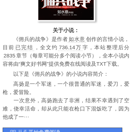
关于小说：
《
佣兵的战争
》是作者
如水意
创作的言情小说，
目前
已完结
，全文约
736.14万
字，本站整理后分
2835
章节（每章可能分多个阅读小节），全本小说内
容将由“爽文好书网”提供免费在线阅读及TXT下载。
以下是《佣兵的战争》的小说内容简介：
高扬是一个军迷，一个很普通的军迷，爱刀，爱
枪，爱冒险。
一次意外，高扬跑去了非洲，结果不幸遇到了空
难，侥幸活命，却从此只能在枪口下混饭吃了，因为
他成了一···