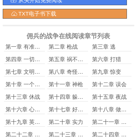
从头开始免费阅读
TXT电子书下载
佣兵的战争在线阅读章节列表
第一章 有准备的幸存者
第二章 枪战
第三章 逃
第四章 一切都是因为枪
第五章 祸不单行
第六章 打猎
第七章 文明的痕迹
第八章 奇怪原始人
第九章 惊变
第十章 一个人的战斗
第十一章 神枪
第十二章 误会
第十三章 休战
第十四章 躲不开的战斗
第十五章 夜战
第十六章 心理素质的重要性
第十七章 好枪的重要性
第十八章 做大生意的人
第十九章 英雄归来
第二十章 实力
第二十一章 安全了
第二十二章 离别
第二十三章 飞机上
第二十四章 出大事了