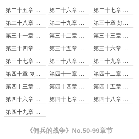
第二十五章 朋友
第二十六章 老兵，老枪。
第二十七章 他乡遇故知
第二十八章 史诗级灾难
第二十九章 信任
第三十章 好配合
第三十一章 兔子
第三十二章 两个忠告
第三十三章 自由佣兵
第三十四章 半个脑袋
第三十五章 援军
第三十六章 破枪
第三十七章 好消息和坏消息
第三十八章 有所必为
第三十九章 全副武装
第四十章 复仇开始
第四十一章 轻松搞定
第四十二章 收获
第四十三章 意外
第四十四章 夜袭
第四十五章 夜奔
第四十六章 要死一起死
第四十七章 绝境逢生
第四十八章 摩根的力量
第四十九章 冷静
《佣兵的战争》No.50-99章节