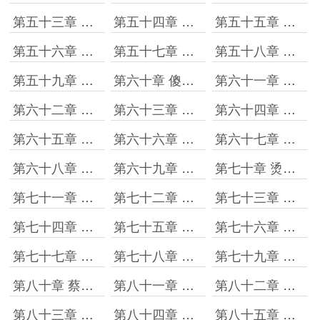
第五十三章 气势不能弱
第五十四章 功劳你别抢
第五十五章 收网
第五十六章 一明一暗两心腹
第五十七章 板上钉钉
第五十八章 功劳到手
第五十九章 消除嫌疑
第六十章 傻的可爱
第六十一章 难得怜香惜玉一次
第六十二章 拦路设卡
第六十三章 国民手账
第六十四章 被挟持
第六十五章 命悬一线
第六十六章 这反转突如其来
第六十七章 兜里的纸条
第六十八章 桃花运吗
第六十九章 手感不错
第七十章 烫手的名单
第七十一章 厚颜无耻之徒
第七十二章 初现峥嵘
第七十三章 线索梳理
第七十四章 阴魂不散顾晗月
第七十五章 尿裤子
第七十六章 戏弄
第七十七章 嘉奖下达
第七十八章 给我一个案子
第七十九章 惊雷大功
第八十章 蔡望津的双重用意
第八十一章 殊途同归
第八十二章 化身探长
第八十三章 密室杀人案
第八十四章 第三个人是凶手
第八十五章 贱女人