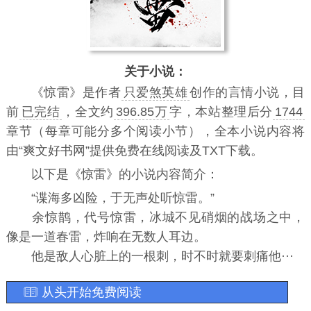
关于小说：
《
惊雷
》是作者
只爱煞英雄
创作的言情小说，目
前
已完结
，全文约
396.85万
字，本站整理后分
1744
章节（每章可能分多个阅读小节），全本小说内容将
由“爽文好书网”提供免费在线阅读及TXT下载。
以下是《惊雷》的小说内容简介：
“谍海多凶险，于无声处听惊雷。”
余惊鹊，代号惊雷，冰城不见硝烟的战场之中，
像是一道春雷，炸响在无数人耳边。
他是敌人心脏上的一根刺，时不时就要刺痛他···
从头开始免费阅读