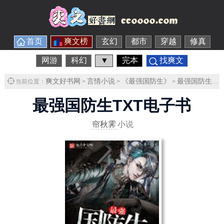
首页
爽文榜
玄幻
都市
穿越
修真
网游
科幻
▼
完本
找爽文
爽文好书网
言情小说
《最强国防生》
最强国防生TXT下载
当前位置：
>
>
>
最强国防生TXT电子书
帘秋霁
小说