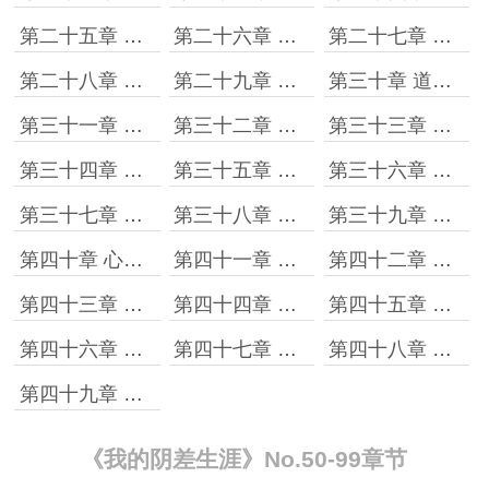
第二十五章 高！实在是高
第二十六章 林菲要分手
第二十七章 订婚冲喜
第二十八章 泰国鬼婴
第二十九章 榕木巨剑
第三十章 道士贾雨村
第三十一章 女鬼的初吻
第三十二章 鬼迷心窍
第三十三章 黄皮子大仙
第三十四章 古墓惊魂［一］
第三十五章 古墓惊魂［二］
第三十六章 人鬼情未了
第三十七章 李母失踪
第三十八章 班禅显圣
第三十九章 沙姆巴拉
第四十章 心灵之门
第四十一章 怪人伊藤
第四十二章 未知的秘境
第四十三章 时间去哪儿了
第四十四章 噬魂甲虫
第四十五章 阴险的伊藤
第四十六章 浓雾里的脚步声
第四十七章 幽荧之幻
第四十八章 人心就是地球轴心
第四十九章 自取灭亡
《我的阴差生涯》No.50-99章节