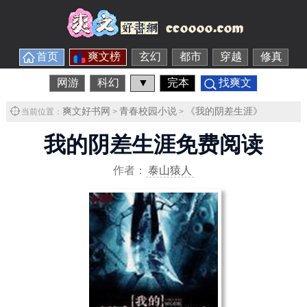
首页
爽文榜
玄幻
都市
穿越
修真
网游
科幻
▼
完本
找爽文
爽文好书网
青春校园小说
《我的阴差生涯》
当前位置：
>
>
我的阴差生涯免费阅读
作者：
泰山猿人