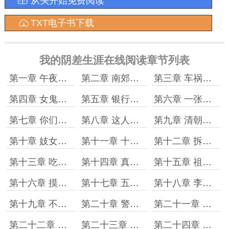
从头开始免费阅读
TXT电子书下载
我的阴差生涯在线阅读章节列表
第一章 午夜公交车
第二章 南郊公墓
第三章 车祸惨案
第四章 女鬼秦怡
第五章 银行行长的困惑
第六章 一张白色银行卡
第七章 你们吃不起
第八章 这人我们惹不起
第九章 清朝女鬼
第十章 妓女潘氏
第十一章 十世大善人
第十二章 拆迁补偿款
第十三章 吃绝户
第十四章 真的很想低调
第十五章 祖宅里的秘密
第十六章 摸金校尉的后代
第十七章 五鬼运财
第十八章 李茂强的报复
第十九章 不是人干的
第二十章 警花周颖
第二十一章 臭流氓
第二十二章 尸毒
第二十三章 吸毒疗伤，你信吗
第二十四章 藏在墙里的尸体