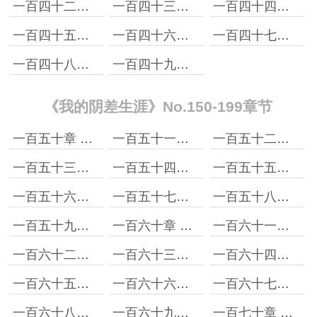
一百四十二章 神秘的地下王国
一百四十三章 神秘的地下王国
一百四十四章 血水河
一百四十五章 万人坑
一百四十六章 又是女鬼救了我
一百四十七章 高层的抉择
一百四十八章 刘伯温的惊人之语
一百四十九章 药引子
《我的阴差生涯》No.150-199章节
一百五十章 人在做天在看
一百五十一章 增援小组
一百五十二章 一间新房
一百五十三章 关键时刻
一百五十四章 原来是老相识
一百五十五章 小鬼传音
一百五十六章 五雷心法
一百五十七章 厉害了我的胡道长
一百五十八章 人心叵测
一百五十九章 白荷的故事
一百六十章 又是情花花粉
一百六十一章 情花之毒
一百六十二章 意想不到的结局
一百六十三章 阴阳眼
一百六十四章 生死之门
一百六十五章 回家过年
一百六十六章 01项目
一百六十七章 年夜饭
一百六十八章 高空惊魂
一百六十九章 最后一分钟
一百七十章 杀鸡给猴看