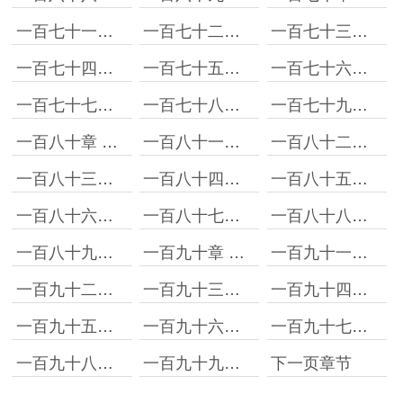
一百七十一章 鞋底的秘密
一百七十二章 惨绝人寰
一百七十三章 惊天阴谋
一百七十四章 久别胜新婚
一百七十五章 时迁的好消息
一百七十六章 脱了毛的凤凰不如鸡
一百七十七章 有人要对付我
一百七十八章 易天的阴谋
一百七十九章易天要见查理斯
一百八十章 利益交换
一百八十一章 狼人
一百八十二章 阴差大会
一百八十三章 酆都城
一百八十四章 酆都大帝
一百八十五章 减阳寿二十年
一百八十六章 还魂
一百八十七章 有人跟踪
一百八十八章 拍卖会上的外国人
一百八十九章 一对手镯
一百九十章 看不见的敌人
一百九十一章 鬼流泪事不对
一百九十二章 刘氓逼婚
一百九十三章 马未都的忠告
一百九十四章 离奇的失踪
一百九十五章 怨气之屋
一百九十六章 夏宇家的怪事
一百九十七章 夜半惊魂
一百九十八章 冷漠的心
一百九十九章 惨案还在继续
下一页章节