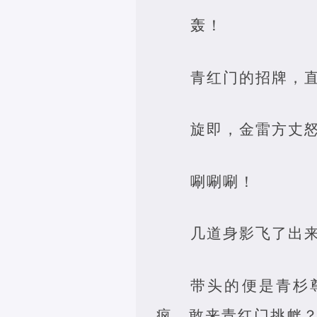
轰！
青红门的招牌，
旋即，金雷方丈怒
唰唰唰！
几道身影飞了出
带头的便是青杉
疯，敢来青红门挑衅？