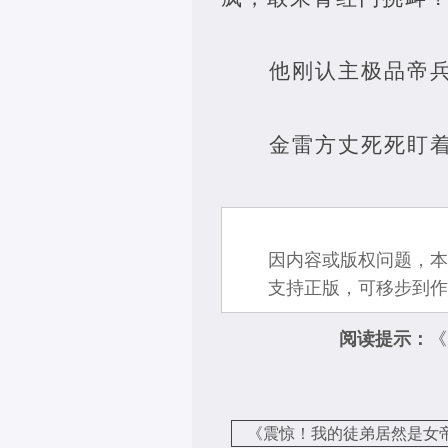
他刚认主极品帝
金雷方丈死死盯着
因内容或版权问题，本
支持正版，可移步到作
阅读提示：
《
《震惊！我的徒弟居然是女