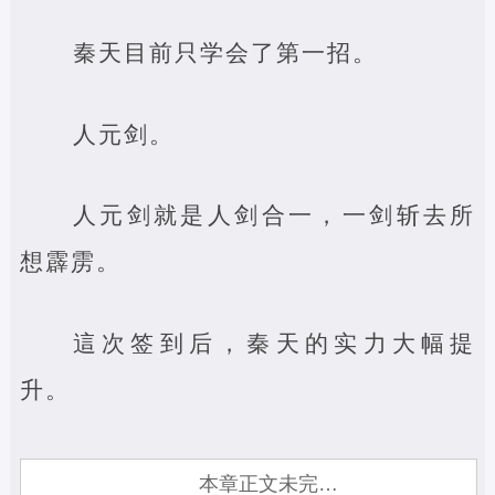
秦天目前只学会了第一招。
人元剑。
人元剑就是人剑合一，一剑斩去所
想霹雳。
這次签到后，秦天的实力大幅提
升。
本章正文未完…