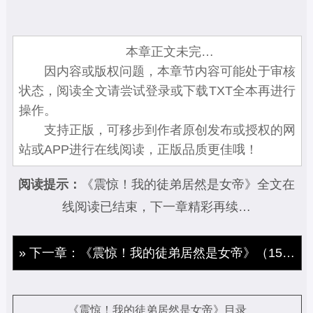
本章正文未完…
因内容或版权问题，本章节内容可能处于审核
状态，阅读全文请尝试登录或下载TXT全本再进行
操作。
支持正版，可移步到作者原创发布或授权的网
站或APP进行在线阅读，正版品质更佳哦！
阅读提示：
《震惊！我的徒弟居然是女帝》全文在
线阅读已结束，下一章精彩再续…
» 下一章：《震惊！我的徒弟居然是女帝》（156）
《震惊！我的徒弟居然是女帝》目录