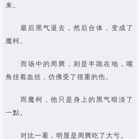
来。
最后黑气退去，然后合体，变成了
魔柯。
而场中的周腾，则是半跪在地，嘴
角挂着血丝，仿佛受了很重的伤。
而魔柯，他只是身上的黑气暗淡了
一點。
对比一看，明显是周腾吃了大亏。