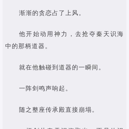
渐渐的贪恋占了上风。
他开始动用神力，去抢夺秦天识海
中的那柄道器。
就在他触碰到道器的一瞬间。
一阵剑鸣声响起。
随之整座传承殿直接崩塌。