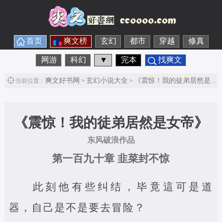
首页
爽文榜
玄幻
都市
穿越
修真
网游
科幻
▼
完本
找爽文
爽文好书网
玄幻小说大全
《震惊！我的徒弟居然是女帝》
当前位置：
>
>
《震惊！我的徒弟居然是女帝》
东风破浪作品
第一百九十章 韭菜封不惊
此刻他有些纠结，毕竟這可是道
器，自己是不是要去冒险？