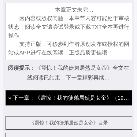
本章正文未完…
因内容或版权问题，本章节内容可能处于审核
状态，阅读全文请尝试登录或下载TXT全本再进行
操作。
支持正版，可移步到作者原创发布或授权的网
站或APP进行在线阅读，正版品质更佳哦！
阅读提示：
《震惊！我的徒弟居然是女帝》全文在
线阅读已结束，下一章精彩再续…
» 下一章：《震惊！我的徒弟居然是女帝》（191）
《震惊！我的徒弟居然是女帝》目录