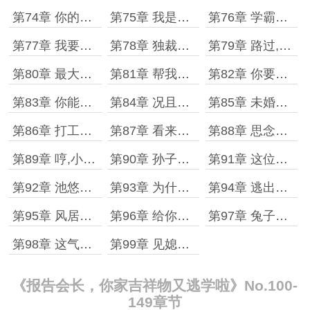
第74章 你的心跳频率都这么快了
第75章 我是担心她把你带坏了
第76章 学霸大魔王,竟然恐怖如斯!
第77章 我要是打你的电话,绝对不准不接
第78章 独裁主义者
第79章 路过,你们继续
第80章 最大的梦想就是出家
第81章 帮我们干点活怎么样
第82章 你要来接我回家?
第83章 你能在外面帮我拿一下浴巾吗?
第84章 况且你还是我的未婚妻
第85章 未婚夫见丈母娘
第86章 打工不易,金虎叹气!
第87章 看来最近是有必要去做下体检
第88章 思念之吻
第89章 哼,小东西
第90章 孙子眼光还是不错的
第91章 这位祖宗怎么来了?
第92章 池悠悠,你是不是有被害妄想
第93章 为什么你的包包里有糖
第94章 逃出学院计划成功!
第95章 风居住的街道
第96章 给你五百万,离开我儿子
第97章 兔子试图PK老虎
第98章 这气势,倒不像是普通的女孩子
第99章 见媳妇,懂了吗?
《报告会长，你家吉祥物又逃学啦》No.100-
149章节