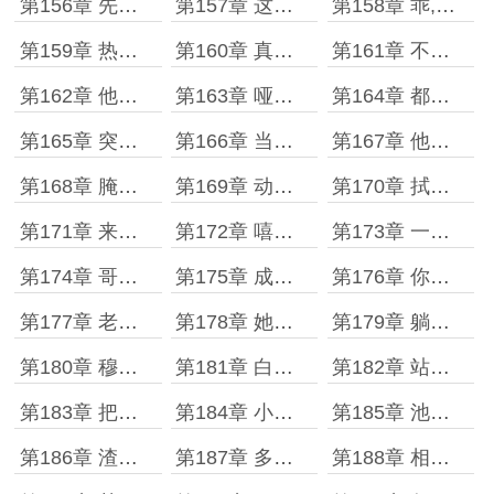
第156章 先去会会这个慎炎志
第157章 这难道是死刑犯前的最后的欢乐…
第158章 乖,别哭了
第159章 热爱生产狗粮的一家人
第160章 真是冤家路窄
第161章 不听使唤的电动小马达
第162章 他昨天就跟变了个人似的
第163章 哑巴了?还是手断了?
第164章 都是祖国的花朵!
第165章 突然感觉脑子也过敏了
第166章 当我的同桌,是你的荣幸
第167章 他感觉他败了
第168章 腌制成醋溜白菜
第169章 动感超人君
第170章 拭目以待你的报恩
第171章 来了大姨夫的人恐怖如斯!
第172章 嘻嘻,真会玩啊!
第173章 一大早就有两个人给他送早餐
第174章 哥哥还是养得起的
第175章 成绩放榜了
第176章 你哪来的迷之自信?
第177章 老师年纪大了心脏不好
第178章 她真心嫉妒了!
第179章 躺医院是不是就可以不用请家长…
第180章 穆风奚归来
第181章 白莲实习生沅穗VS白莲精英柳…
第182章 站错CP了!
第183章 把白莲花的嘴给缝上
第184章 小姑娘太软且易碎
第185章 池秋野帮她买果汁
第186章 渣男本渣!
第187章 多么不可思议啊!
第188章 相爱相杀了三年