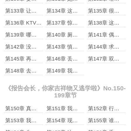
第133章 让他敞开心扉的女孩
第134章 这差别待遇,啧啧
第135章 很高兴能加入萌宠社温暖的大家…
第136章 KTV包房嗨唱活动
第137章 惊天地,泣鬼神!
第138章 这个男人好绝啊!
第139章 哪里寻来的这么肤白脆生的小姑…
第140章 厕所马桶里出来的贞子
第141章 偶遇暴·走族
第142章 没想到她会武功啊!
第143章 慎魂堂小少爷慎铎
第144章 求你了,哥哥
第145章 再叫一声哥哥来听听
第146章 丢了,是什么意思?
第147章 双生系统
第148章 去救媳妇,还带着未来公婆去围…
第149章 我们这种道上的人,最擅长讨债…
《报告会长，你家吉祥物又逃学啦》No.150-
199章节
第150章 真知棒,五毛钱一根
第151章 我也不至于抓了你的女人
第152章 行车不规范,亲人两行泪
第153章 我们慎魂堂可没有这号傻X
第154章 现实给了她残忍一击
第155章 谁能来救救她呢?