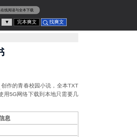
供在线阅读与全本下载
▼
完本爽文
找爽文
书
余
创作的青春校园小说，全本TXT
，使用5G网络下载到本地只需要几
信息