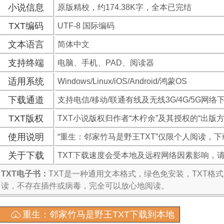
小说信息
原版精校，约174.38K字，全本已完结
TXT编码
UTF-8 国际编码
文本语言
简体中文
支持终端
电脑、手机、PAD、阅读器
适用系统
Windows/Linux/iOS/Android/鸿蒙OS
下载通道
支持电信/移动/联通有线及无线3G/4G/5G网络
TXT版权
TXT小说版权归作者“木柠余”及其授权的“出版方
使用说明
“重生：邻家竹马是野王TXT”仅限个人阅读，
关于下载
TXT下载速度会受本地及远程网络因素影响，
TXT电子书：
TXT是一种通用文本格式，绿色免安装，TXT格
读，不存在插件或病毒，完全可以放心地阅读。
重生：邻家竹马是野王TXT下载到本地