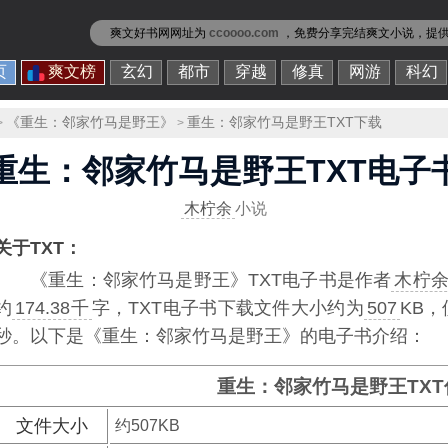
爽文好书网网址为
ccoooo.com
，免费分享
完结爽文小说
，提
页
爽文榜
玄幻
都市
穿越
修真
网游
科幻
《重生：邻家竹马是野王》
重生：邻家竹马是野王TXT下载
>
>
重生：邻家竹马是野王TXT电子
木柠余
小说
关于TXT：
《重生：邻家竹马是野王》TXT电子书
是作者
木柠
约
174.38千
字，TXT电子书下载文件大小约为
507
KB
秒。以下是《重生：邻家竹马是野王》的电子书介绍：
重生：邻家竹马是野王TXT
文件大小
约507KB