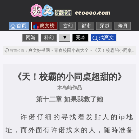
首页
爽文榜
玄幻
都市
穿越
修真
网游
科幻
▼
完本
找爽文
爽文好书网
青春校园小说大全
《天！校霸的小同桌超甜的》
当前位置：
>
>
《天！校霸的小同桌超甜的》
木岛屿作品
第十二章 如果我救了她
许偌仔细的寻找着发贴人的ip地
址，而外面有许偌找来的人，随時准备