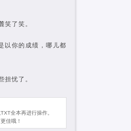
麓笑了笑。
是以你的成绩，哪儿都
。
些担忧了。
TXT全本再进行操作。
质更佳哦！