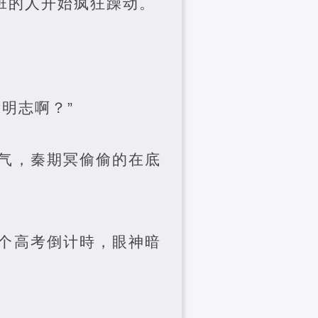
班的人开始疯狂躁动。
明志啊？”
气，秦期冥偷偷的在底
个高考倒计時，眼神暗