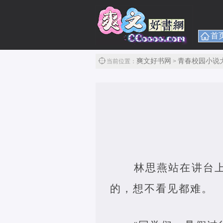
首
爽文好书网
青春校园小说
当前位置：
>
林思燕站在讲台
的，想不看见都难。