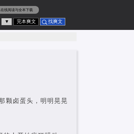
供在线阅读与全本下载
▼
完本爽文
找爽文
那颗卤蛋头，明明晃晃