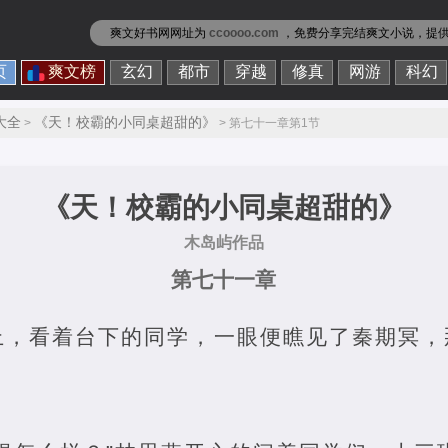
爽文好书网网址为
ccoooo.com
，免费分享
完结爽文小说
，提
页
爽文榜
玄幻
都市
穿越
修真
网游
科幻
大全
《天！校霸的小同桌超甜的》
>
> 第七十一章第1节
《天！校霸的小同桌超甜的》
木岛屿作品
第七十一章
上，看着台下的同学，一眼便瞧见了秦期冥，