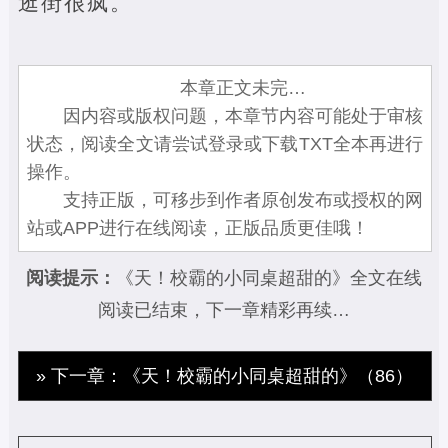
逛街很疯。
本章正文未完…
因内容或版权问题，本章节内容可能处于审核
状态，阅读全文请尝试登录或下载TXT全本再进行
操作。
支持正版，可移步到作者原创发布或授权的网
站或APP进行在线阅读，正版品质更佳哦！
阅读提示：
《天！校霸的小同桌超甜的》全文在线
阅读已结束，下一章精彩再续…
» 下一章：《天！校霸的小同桌超甜的》（86）