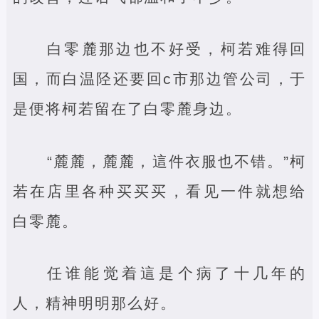
白零麓那边也不好受，柯若难得回
国，而白温陉还要回c市那边管公司，于
是便将柯若留在了白零麓身边。
“麓麓，麓麓，這件衣服也不错。”柯
若在店里各种买买买，看见一件就想给
白零麓。
任谁能觉着這是个病了十几年的
人，精神明明那么好。