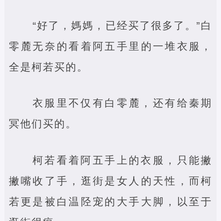
“好了，媽媽，已经买了很多了。”白
零麓无奈的看着阿五手里的一堆衣服，
全是柯若买的。
衣服里不仅有白零麓，还有给秦期
冥他们买的。
柯若看着阿五手上的衣服，只能撇
撇嘴收了手，逛街是女人的天性，而柯
若更是被白温陉宠的大手大脚，以至于