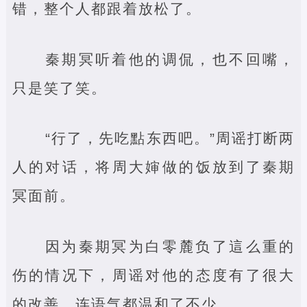
错，整个人都跟着放松了。
秦期冥听着他的调侃，也不回嘴，
只是笑了笑。
“行了，先吃點东西吧。”周谣打断两
人的对话，将周大婶做的饭放到了秦期
冥面前。
因为秦期冥为白零麓负了這么重的
伤的情况下，周谣对他的态度有了很大
的改善，连语气都温和了不少。