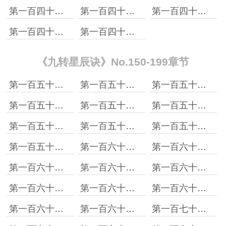
第一百四十五章，斩断双臂
第一百四十六章，花钱买命
第一百四十七章，无奕登场
第一百四十八章，王依依登场
第一百四十九章，柳帅的底牌
《九转星辰诀》No.150-199章节
第一百五十章，夺舍的灵魂
第一百五十一章，血僧的强大
第一百五十二章，底牌，不死火凤的力量
第一百五十三章，败柳帅！
第一百五十四章，李珊珊出手
第一百五十五章，手段再出
第一百五十六章，最后的选择
第一百五十七章，苏阳现身
第一百五十八章，再度交手
第一百五十九章，震撼全场
第一百六十章，王依依最后的底牌
第一百六十一章，苏阳之危
第一百六十二章，轰杀？
第一百六十三章，这就是结局？
第一百六十四章，金色细雨
第一百六十五章，上来，受死
第一百六十六章，憾天一棍
第一百六十七章，斗战化身，无敌之境
第一百六十八章，太上长老出手！
第一百六十九章，强势的白如月
第一百七十章，大战起