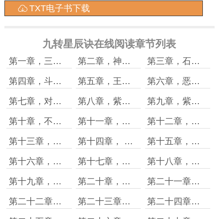
TXT电子书下载
九转星辰诀在线阅读章节列表
第一章，三年血奴
第二章，神秘的黑色小石头
第三章，石头里的大圣
第四章，斗战圣法！
第五章，王府崛起！
第六章，恶毒的女人
第七章，对战王府高手！
第八章，紫电雷狮
第九章，紫电镭射炮
第十章，不要命的人类疯子！
第十一章，紫电狂狮的恐惧
第十二章，收服紫电狂狮
第十三章，阴差阳错
第十四章， 突破三玄境，苏阳下山
第十五章，王家来袭，苏家之危
第十六章，城主李北叶的选择
第十七章，强势的王朗
第十八章，苏阳现身
第十九章，强势归来
第二十章，激战王依依
第二十一章，一棍之威，砸成肉泥
第二十二章，毕长老出手
第二十三章，飞天望月之术
第二十四章，浴火重生？