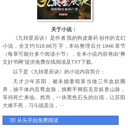
关于小说：
《
九转星辰诀
》是作者
我的狗皮膏药
创作的玄幻
小说，全文约
518.88万
字，本站整理后分
1946
章节
（每章可能分多个阅读小节），全本小说内容将由“爽
文好书网”提供免费在线阅读及TXT下载。
以下是《九转星辰诀》的小说内容简介：
天才少年苏阳，被未婚妻暗算当做三年血奴圈
养，抽干体内至尊血脉，挑断手脚筋丢弃妖兽山脉，
等待死亡来临。然而，一块黑色石头的出现，让苏阳
大难不死，习斗战圣法，···
从头开始免费阅读