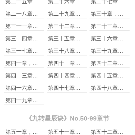
第二十五章，望月宗宗主
第二十六章，化解恩怨？
第二十七章，离去
第二十八章，夏皇的打算
第二十九章，极阴血脉的可怕
第三十章，父母的下落
第三十一章，苏阳的选择
第三十二章，毒蝶灵晶蜥
第三十三章，倍化之术
第三十四章，洞穴里的宝贝
第三十五章，大获丰收
第三十六章，三皇子的到来
第三十七章，出手！
第三十八章，三皇子的离去
第三十九章，出发，二人行
第四十章，到达凉府
第四十一章，鱼秋月
第四十二章，烧火棍？
第四十三章，砍价高手
第四十四章，龙凤楼
第四十五章，再度突破
第四十六章，凉王的打算
第四十七章，去或不去？
第四十八章，李珊珊的选择
第四十九章，不好意思，来晚了
《九转星辰诀》No.50-99章节
第五十章，初次交锋
第五十一章，决一死战
第五十二章，境界上的差距