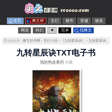
首页
爽文榜
玄幻
都市
穿越
修真
网游
科幻
▼
完本
找爽文
爽文好书网
玄幻小说
《九转星辰诀》
九转星辰诀TXT下载
当前位置：
>
>
>
九转星辰诀TXT电子书
我的狗皮膏药
小说