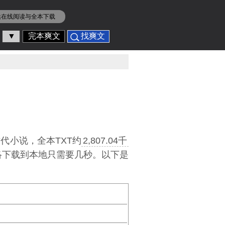
供在线阅读与全本下载
▼
完本爽文
找爽文
代小说，全本TXT约
2,807.04千
网络下载到本地只需要几秒。以下是