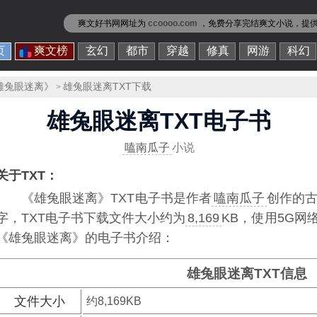
爽文好书网网址为
ccoooo.com
，免费分享
完结爽文小说
，提
页
爽文榜
玄幻
都市
穿越
修真
网游
科幻
雄兔眼迷离》
雄兔眼迷离TXT下载
>
雄兔眼迷离TXT电子书
嗑南瓜子
小说
关于TXT：
《雄兔眼迷离》TXT电子书
是作者
嗑南瓜子
创作的古
字，TXT电子书下载文件大小约为
8,169
KB，使用5G
《雄兔眼迷离》的电子书介绍：
雄兔眼迷离TXT信息
文件大小
约8,169KB