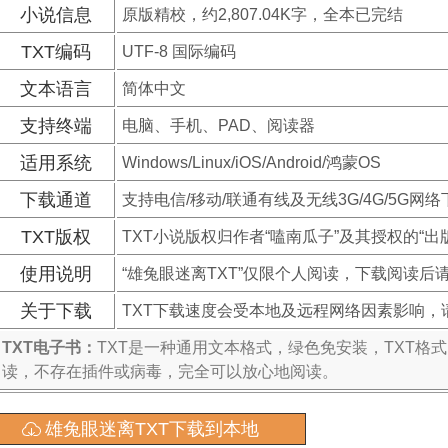
小说信息
原版精校，约2,807.04K字，全本已完结
TXT编码
UTF-8 国际编码
文本语言
简体中文
支持终端
电脑、手机、PAD、阅读器
适用系统
Windows/Linux/iOS/Android/鸿蒙OS
下载通道
支持电信/移动/联通有线及无线3G/4G/5G网络
TXT版权
TXT小说版权归作者“嗑南瓜子”及其授权的“出
使用说明
“雄兔眼迷离TXT”仅限个人阅读，下载阅读后
关于下载
TXT下载速度会受本地及远程网络因素影响，
TXT电子书：
TXT是一种通用文本格式，绿色免安装，TXT格
读，不存在插件或病毒，完全可以放心地阅读。
雄兔眼迷离TXT下载到本地