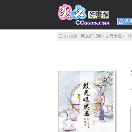
首
爽文好书网
古代小说
《
当前位置：
>
>