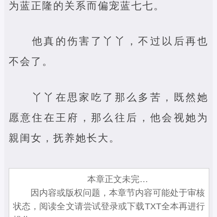
为蓝正隆的关系而偏宠蓝七七。
他真的伤害了丫丫，不过以后再也
不会了。
丫丫在思家吃了那么多苦，既然她
愿意住在王府，那么往后，他会视她为
親闺女，抚养她长大。
本章正文未完…
因内容或版权问题，本章节内容可能处于审核
状态，阅读全文请尝试登录或下载TXT全本再进行