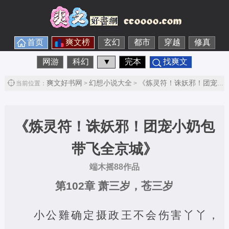
首页
爽文榜
玄幻
都市
穿越
修真
网游
科幻
▼
完本
找爽文
爽文好书网
幻想小说大全
《炼灵符！诛妖邪！团宠小奶包带飞全京城》
当前位置：
>
>
《炼灵符！诛妖邪！团宠小奶包
带飞全京城》
端木摇88作品
第102章 萧三岁，苍三岁
小公雞确定摄政王不会伤害丫丫，