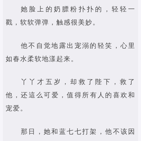
她脸上的奶膘粉扑扑的，轻轻一
戳，软软弹弹，触感很美妙。
他不自觉地露出宠溺的轻笑，心里
如春水柔软地漾起来。
丫丫才五岁，却救了陛下，救了
他，还這么可爱，值得所有人的喜欢和
宠爱。
那日，她和蓝七七打架，他不该因