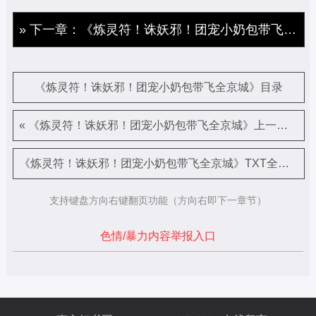
» 下一章：《炼灵符！诛妖邪！团宠小奶包带飞全京城》（222）
《炼灵符！诛妖邪！团宠小奶包带飞全京城》目录
« 《炼灵符！诛妖邪！团宠小奶包带飞全京城》上一章（220）
《炼灵符！诛妖邪！团宠小奶包带飞全京城》TXT全本下载
支持键盘方向右键翻页功能（方向右即下一章节）
色情/暴力内容举报入口