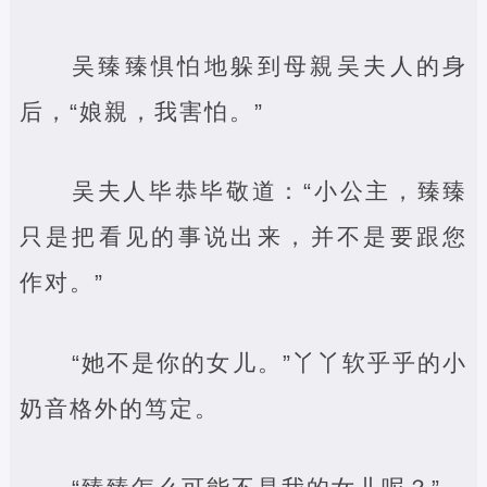
吴臻臻惧怕地躲到母親吴夫人的身
后，“娘親，我害怕。”
吴夫人毕恭毕敬道：“小公主，臻臻
只是把看见的事说出来，并不是要跟您
作对。”
“她不是你的女儿。”丫丫软乎乎的小
奶音格外的笃定。