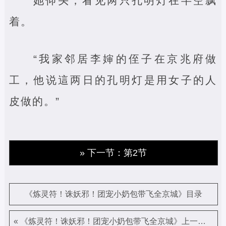
她仰头，看见两只孔明灯在半空飘
着。
“我家邻居李婶的侄子在京兆府做
工，他说這两日的孔明灯是用女子的人
皮做的。”
» 下一节：第2节
《炼灵符！诛妖邪！团宠小奶包带飞全京城》目录
« 《炼灵符！诛妖邪！团宠小奶包带飞全京城》上一章（42）