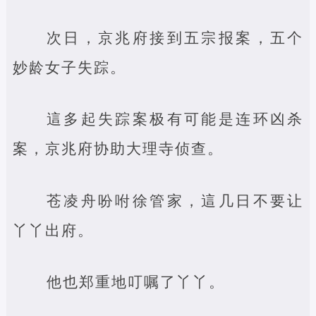
次日，京兆府接到五宗报案，五个
妙龄女子失踪。
這多起失踪案极有可能是连环凶杀
案，京兆府协助大理寺侦查。
苍凌舟吩咐徐管家，這几日不要让
丫丫出府。
他也郑重地叮嘱了丫丫。