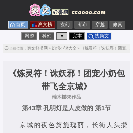
首页
爽文榜
玄幻
都市
穿越
修真
网游
科幻
▼
完本
找爽文
爽文好书网
幻想小说大全
《炼灵符！诛妖邪！团宠小奶包带飞全京城》
当前位置：
>
>
《炼灵符！诛妖邪！团宠小奶包
带飞全京城》
端木摇88作品
第43章 孔明灯是人皮做的 第1节
京城的夜色旖旎瑰丽，长街人头攒