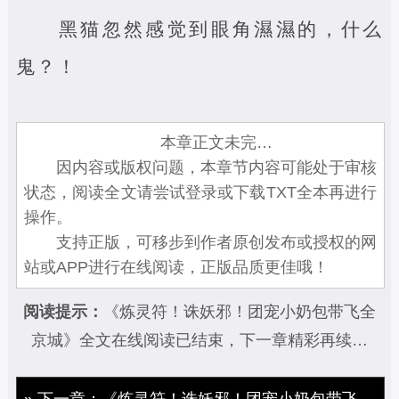
黑猫忽然感觉到眼角濕濕的，什么
鬼？！
本章正文未完…
因内容或版权问题，本章节内容可能处于审核
状态，阅读全文请尝试登录或下载TXT全本再进行
操作。
支持正版，可移步到作者原创发布或授权的网
站或APP进行在线阅读，正版品质更佳哦！
阅读提示：
《炼灵符！诛妖邪！团宠小奶包带飞全
京城》全文在线阅读已结束，下一章精彩再续…
» 下一章：《炼灵符！诛妖邪！团宠小奶包带飞全京城》（57）