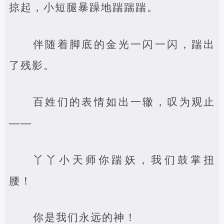
掠起，小短腿暴躁地踹踹踹。
伴随着脚底的金光一闪一闪，踹出
了残影。
百姓们的表情如出一辙，叹为观止
——
丫丫小天师你踹妖，我们鼓掌扭
腰！
你是我们永远的神！