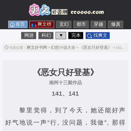
首页
爽文榜
玄幻
都市
穿越
修真
网游
科幻
▼
完本
找爽文
爽文好书网
幻想小说大全
《恶女只好登基》
当前位置：
>
>
> 141、141第1节
《恶女只好登基》
南柯十三殿作品
141、141
黎里觉得，到了今天，她还能好声
好气地说一声“行, 没问题，我做”, 那得