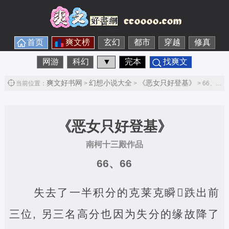
首页
爽文榜
玄幻
都市
穿越
修真
网游
科幻
▼
完本
找爽文
爽文好书网
幻想小说大全
《恶女只好登基》
当前位置：
>
>
> 66、66第1节
《恶女只好登基》
南柯十三殿作品
66、66
失去了一半积分的克莱克瞬‌跌出前
三位, 另三名高分也因为失分的缘故降了