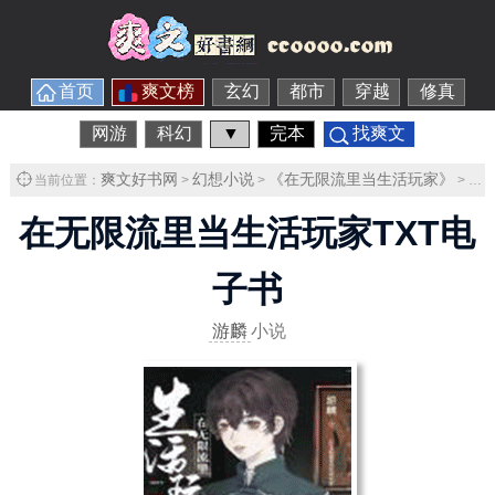
首页
爽文榜
玄幻
都市
穿越
修真
网游
科幻
▼
完本
找爽文
爽文好书网
幻想小说
《在无限流里当生活玩家》
在
当前位置：
>
>
>
在无限流里当生活玩家TXT电
子书
游麟
小说