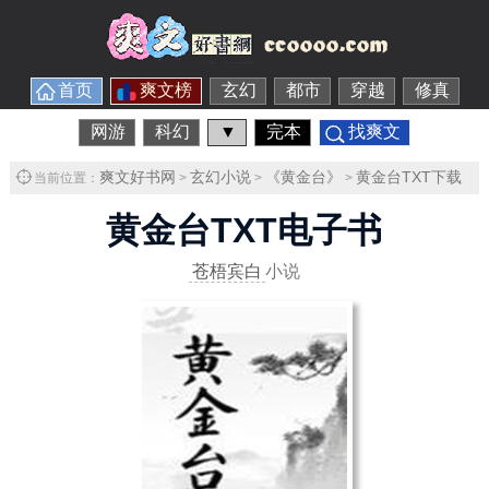
首页
爽文榜
玄幻
都市
穿越
修真
网游
科幻
▼
完本
找爽文
爽文好书网
玄幻小说
《黄金台》
黄金台TXT下载
当前位置：
>
>
>
黄金台TXT电子书
苍梧宾白
小说