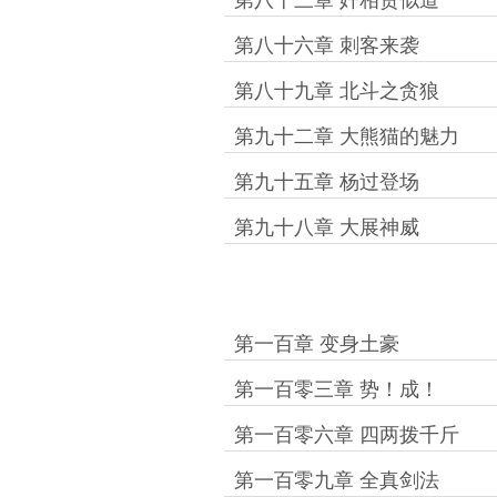
第八十三章 奸相贾似道
第八十六章 刺客来袭
第八十九章 北斗之贪狼
第九十二章 大熊猫的魅力
第九十五章 杨过登场
第九十八章 大展神威
第一百章 变身土豪
第一百零三章 势！成！
第一百零六章 四两拨千斤
第一百零九章 全真剑法