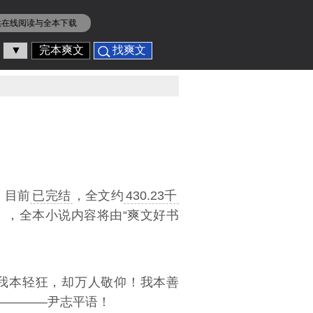
供在线阅读与全本下载
▼
完本爽文
找爽文
，目前
已完结
，全文约
430.23千
），全本小说内容将由“爽文好书
我本轻狂，却万人敬仰！我本善
————尹志平语！