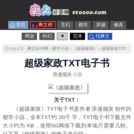
首页
爽文榜
玄幻
都市
穿越
修真
网游
科幻
▼
完本
找爽文
爽文好书网
都市小说
《超级家政》
超级家政TXT下载
当前位置：
>
>
>
超级家政TXT电子书
浪漫烟灰
小说
关于TXT：
《超级家政》TXT电子书
是作者
浪漫烟灰
创作的
都市小说，全本TXT约
.00千
字，TXT电子书下载文件
大小约为
KB，使用5G网络下载到本地只需要几秒。