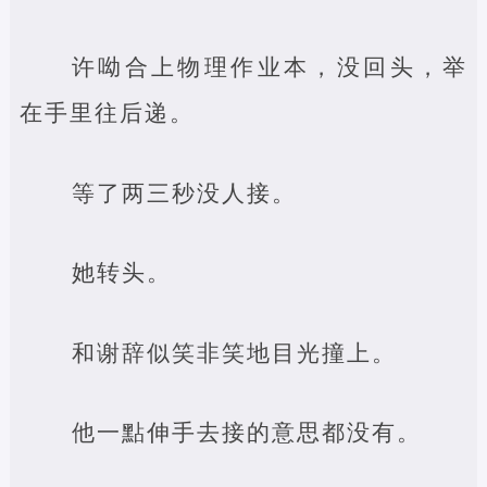
许呦合上物理作业本，没回头，举
在手里往后递。
等了两三秒没人接。
她转头。
和谢辞似笑非笑地目光撞上。
他一點伸手去接的意思都没有。