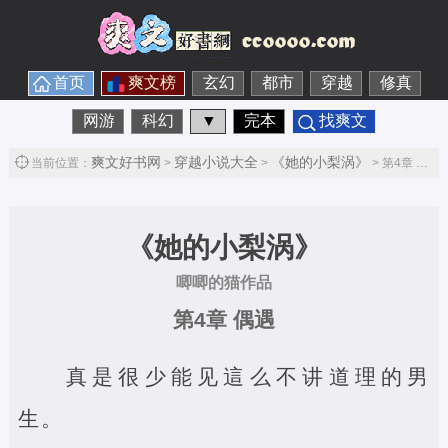
首页
爽文榜
玄幻
都市
穿越
修真
网游
科幻
▼
完本
找爽文
爽文好书网
穿越小说大全
《她的小梨涡》
当前位置：
>
>
> 第4章 偶遇第1节
《她的小梨涡》
唧唧的猫作品
第4章 偶遇
真是很少能见這么不讲道理的男
生。