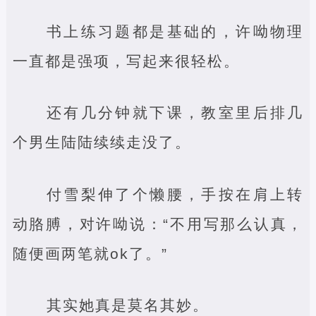
书上练习题都是基础的，许呦物理
一直都是强项，写起来很轻松。
还有几分钟就下课，教室里后排几
个男生陆陆续续走没了。
付雪梨伸了个懒腰，手按在肩上转
动胳膊，对许呦说：“不用写那么认真，
随便画两笔就ok了。”
其实她真是莫名其妙。