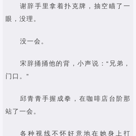
谢辞手里拿着扑克牌，抽空瞄了一
眼，没理。
没一会。
宋辞捅捅他的背，小声说：“兄弟，
门口。”
邱青青手握成拳，在咖啡店台阶那
站了一会。
各种视线不怀好意地在她身上打