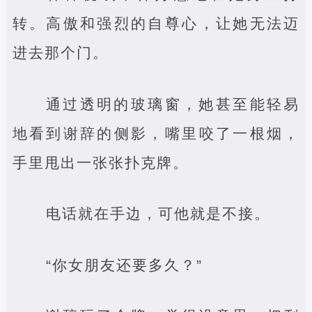
转。高傲和强烈的自尊心，让她无法迈
进去那个门。
通过透明的玻璃窗，她甚至能轻易
地看到谢辞的侧影，嘴里咬了一根烟，
手里甩出一张张扑克牌。
电话就在手边，可他就是不接。
“你女朋友还要多久？”