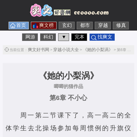
首页
爽文榜
玄幻
都市
穿越
修真
网游
科幻
▼
完本
找爽文
爽文好书网
穿越小说大全
《她的小梨涡》
当前位置：
>
>
> 第6章 不小心第1节
《她的小梨涡》
唧唧的猫作品
第6章 不小心
周一第二节课下了，高一高二的全
体学生去北操场参加每周惯例的升旗仪