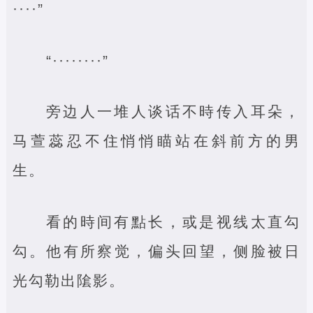
····”
“········”
旁边人一堆人谈话不時传入耳朵，
马萱蕊忍不住悄悄瞄站在斜前方的男
生。
看的時间有點长，或是视线太直勾
勾。他有所察觉，偏头回望，侧脸被日
光勾勒出隂影。