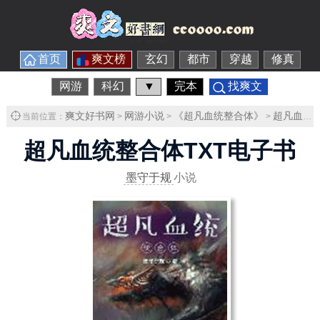
首页
爽文榜
玄幻
都市
穿越
修真
网游
科幻
▼
完本
找爽文
爽文好书网
网游小说
《超凡血统整合体》
超凡血统整合体TXT下载
当前位置：
>
>
>
超凡血统整合体TXT电子书
墨守于规
小说