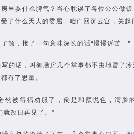
膳房里耍什么脾气？当心耽误了各位公公做饭
受了什么天大的委屈，咱们回沉云宫，关起
了顿，接了一句意味深长的话“慢慢诉苦。”
淡写的话，叫御膳房几个掌事都不由地冒了冷
里都有了思量。
全然被得福劝服了，倒是和颜悦色，满脸
们就改日再见了。”