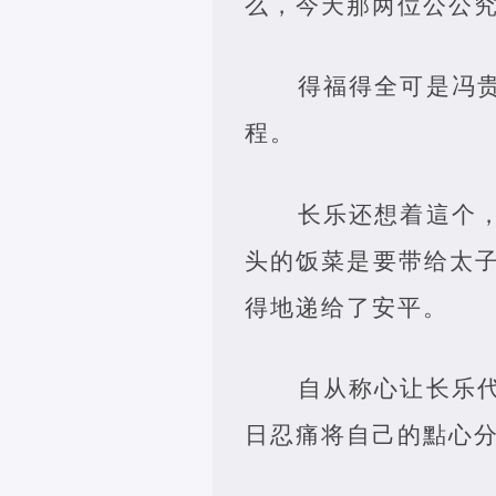
么，今天那两位公公
得福得全可是冯
程。
长乐还想着這个
头的饭菜是要带给太
得地递给了安平。
自从称心让长乐
日忍痛将自己的點心