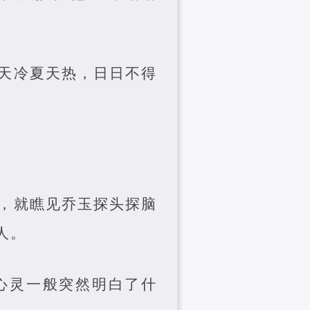
天冷夏天热，日日不得
，就瞧见乔玉探头探脑
人。
心灵一般突然明白了什