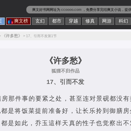
爽文好书网网址为
ccoooo.com
，免费分享
完结爽文小说
，提
页
爽文榜
玄幻
都市
穿越
修真
网游
科幻
《许多愁》
>
> 17、引而不发第1节
《许多愁》
狐狸不归作品
17、引而不发
膳房那件事的要紧之处，甚至连对景砚都没有
他都是将饭菜提前准备好，让长乐拎到御膳房
日都是如此，乔玉這样天真的性子也觉察出不