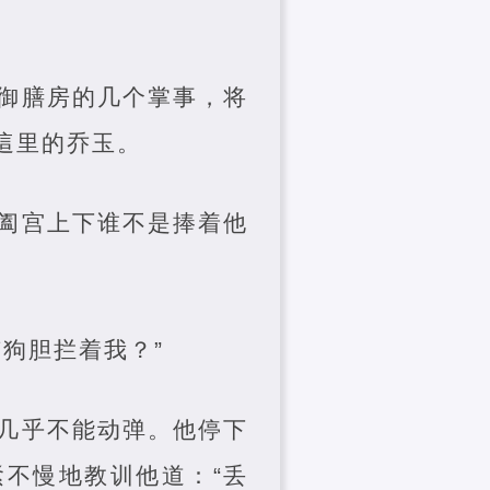
御膳房的几个掌事，将
這里的乔玉。
阖宫上下谁不是捧着他
狗胆拦着我？”
几乎不能动弹。他停下
不慢地教训他道：“丢