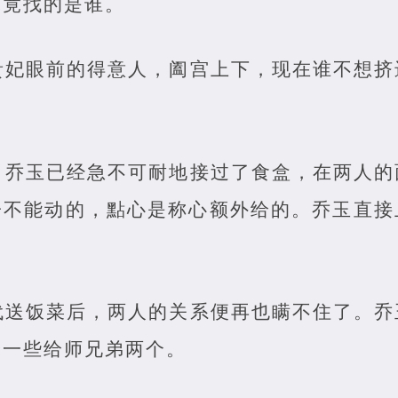
究竟找的是谁。
贵妃眼前的得意人，阖宫上下，现在谁不想挤
，乔玉已经急不可耐地接过了食盒，在两人的
子不能动的，點心是称心额外给的。乔玉直接
代送饭菜后，两人的关系便再也瞒不住了。乔
分一些给师兄弟两个。