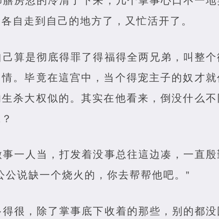
御膳房忽的冷清了下来，几个掌事心口不一地
，各自走到自己的地方了，又忙活开了。
自己算是彻底得罪了得福得全两兄弟，叫整个
常情。毕竟在這宫中，当个得宠主子的奴才就
的生杀大权似的。其实在他看来，倒没什么不
成？
做事一人当，打发着没事总往這边凑，一直殷
公公说缺一个烧火的，你去帮帮他吧。”
多得很，除了掌事底下收着的那些，别的都没