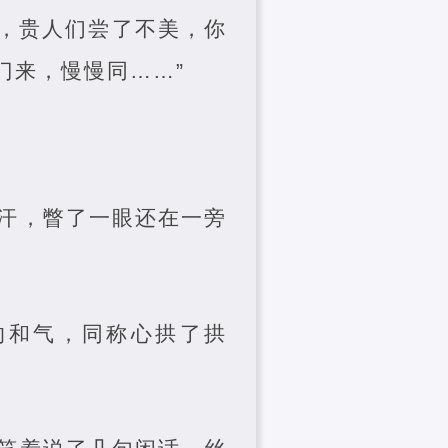
，贵人们尝了不美，你
门来，慢慢同……”
汗，瞥了一眼还在一旁
的和气，同称心拱了拱