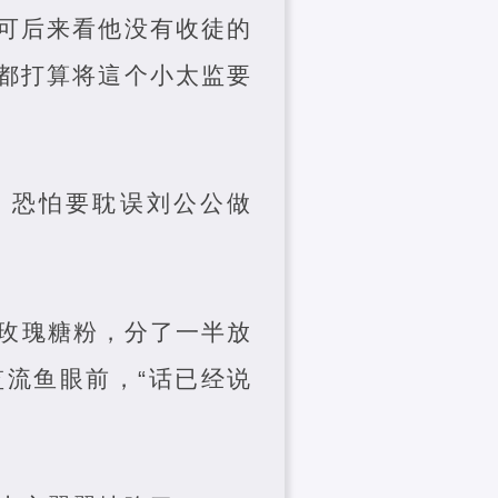
可后来看他没有收徒的
都打算将這个小太监要
，恐怕要耽误刘公公做
玫瑰糖粉，分了一半放
流鱼眼前，“话已经说