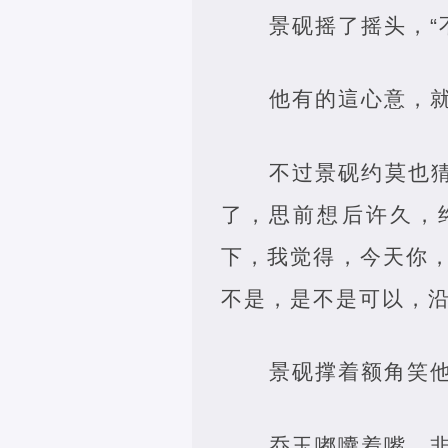
景砚摇了摇头，“
他有的這心意，
不过景砚约莫也
了，思前想后许久，
下，我觉得，今天你
不是，是不是可以，沿
景砚撑着额角笑他
乔玉嘟囔着嘴，