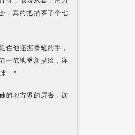
背脊，假装从容，用力
会，真的把描摹了个七
捉住他还握着笔的手，
笔一笔地重新描绘，详
来。”
触的地方烫的厉害，连