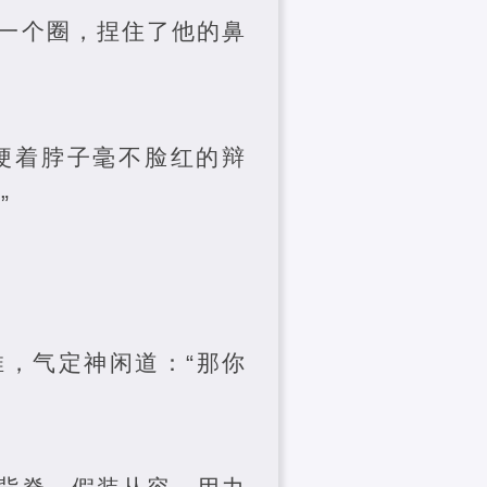
一个圈，捏住了他的鼻
梗着脖子毫不脸红的辩
”
，气定神闲道：“那你