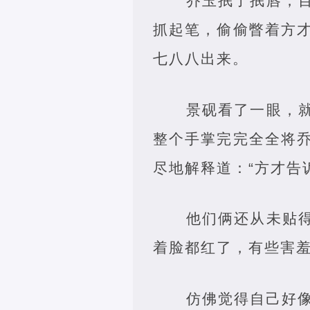
乔玉抿了抿唇，
抓起笔，偷偷瞥着方
七八八出来。
景砚看了一眼，
整个手掌完完全全将
尽地解释道：“方才告
他们俩还从未贴
着脸都红了，有些害
仿佛觉得自己好