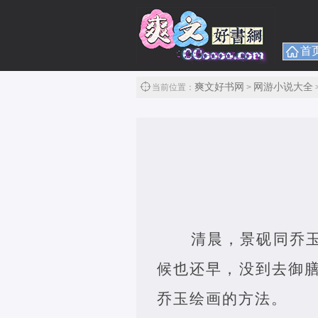
首
爽文好书网
网游小说大全
当前位置：
>
清晨，景砚同乔
候也还早，没到去御
乔玉绘画的方法。