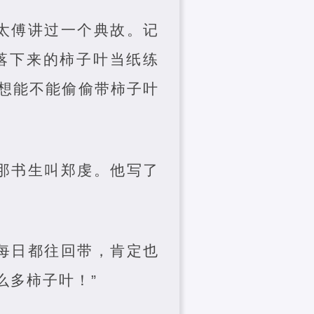
太傅讲过一个典故。记
落下来的柿子叶当纸练
想能不能偷偷带柿子叶
那书生叫郑虔。他写了
每日都往回带，肯定也
么多柿子叶！”