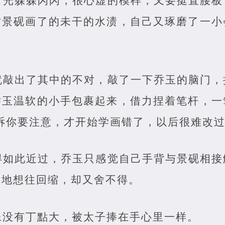
目光躲躲闪闪，很心虚的模样，又要挺直腰板
才景砚画了的未干的水渍，自己又琢磨了一小
就敲出了其中的不对，敲了一下乔玉的脑门，
乔玉温软的小手包裹起来，借力捏着笔杆，一
诉你要注意，才开始学画错了，以后很难改过
得如此近过，乔玉只感觉自己手背与景砚相接
羞地想往回缩，却又舍不得。
像没有丁點大，被太子捧在手心里一样。