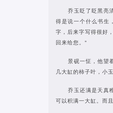
乔玉眨了眨黑亮
得是说一个什么书生
字，后来字写得很好
回来给您。”
景砚一怔，他望
几大缸的柿子叶，小玉
乔玉还满是天真
可以积满一大缸。而且