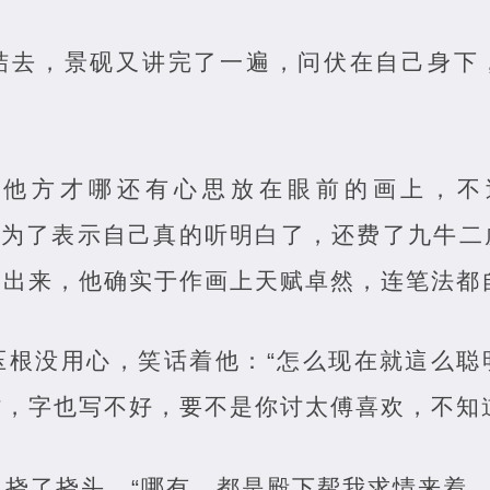
结去，景砚又讲完了一遍，问伏在自己身下
，他方才哪还有心思放在眼前的画上，不
”为了表示自己真的听明白了，还费了九牛
了出来，他确实于作画上天赋卓然，连笔法都
压根没用心，笑话着他：“怎么现在就這么聪
，字也写不好，要不是你讨太傅喜欢，不知
挠了挠头，“哪有，都是殿下帮我求情来着。