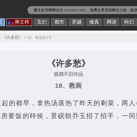
爽文好书网网址为
ccoooo.com
，免费分享
完结爽文小说
，提
页
爽文榜
玄幻
都市
穿越
修真
网游
科幻
《许多愁》
>
> 18、教画第1节
《许多愁》
狐狸不归作品
18、教画
玉起的都早，拿热汤蒸热了昨天的剩菜，两人
膳房要饭的時候，景砚朝乔玉招了招手，一同