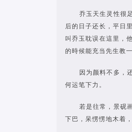
乔玉天生灵性很
后的日子还长，平日
叫乔玉耽误在這里，
的時候能充当先生教
因为颜料不多，
何运笔下力。
若是往常，景砚
下巴，呆愣愣地木着