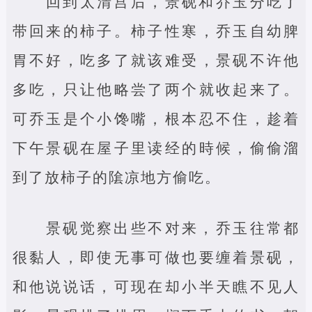
回到太清宫后，景砚和乔玉分吃了
带回来的柿子。柿子性寒，乔玉自幼脾
胃不好，吃多了就该难受，景砚不许他
多吃，只让他略尝了两个就收起来了。
可乔玉是个小馋嘴，根本忍不住，趁着
下午景砚在屋子里读经的時候，偷偷溜
到了放柿子的隂凉地方偷吃。
景砚觉察出些不对来，乔玉往常都
很黏人，即使无事可做也要缠着景砚，
和他说说话，可现在却小半天瞧不见人