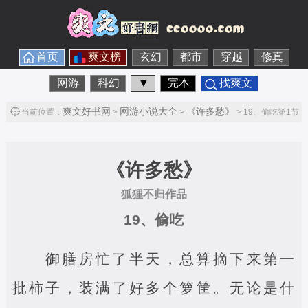
首页
爽文榜
玄幻
都市
穿越
修真
网游
科幻
▼
完本
找爽文
爽文好书网
网游小说大全
《许多愁》
当前位置：
>
>
> 19、偷吃第1节
《许多愁》
狐狸不归作品
19、偷吃
御膳房忙了半天，总算摘下来第一
批柿子，装满了好多个箩筐。无论是什