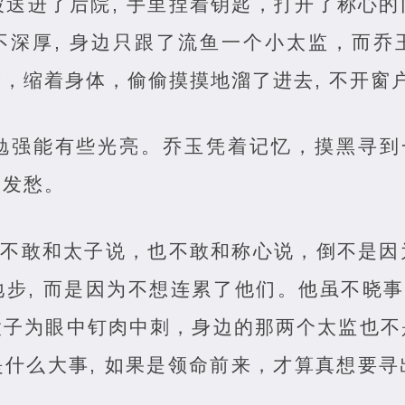
被送进了后院, 手里捏着钥匙，打开了称心
不深厚, 身边只跟了流鱼一个小太监，而乔
，缩着身体，偷偷摸摸地溜了进去, 不开窗
勉强能有些光亮。乔玉凭着记忆，摸黑寻到一
很发愁。
 他不敢和太子说，也不敢和称心说，倒不是
步, 而是因为不想连累了他们。他虽不晓事
太子为眼中钉肉中刺，身边的那两个太监也不
什么大事, 如果是领命前来，才算真想要