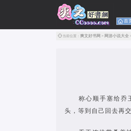
首
爽文好书网
网游小说大全
当前位置：
>
称心顺手塞给乔
头，等到自己回去再