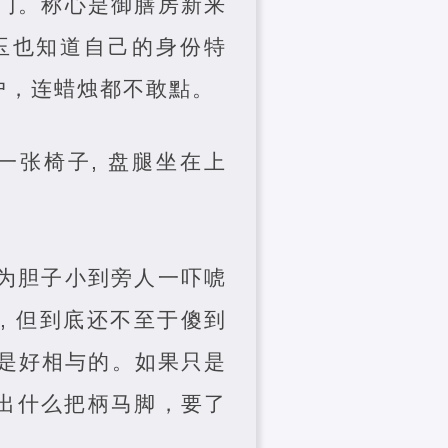
的门。称心是御膳房新来
玉也知道自己的身份特
户，连蜡烛都不敢點。
张椅子, 盘腿坐在上
因为胆子小到旁人一吓唬
, 但到底还不至于傻到
是好相与的。如果只是
寻出什么把柄马脚，要了