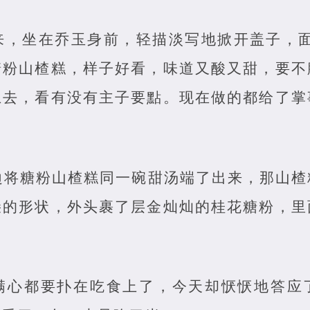
来，坐在乔玉身前，轻描淡写地掀开盖子，面
糖粉山楂糕，样子好看，味道又酸又甜，要不
上去，看有没有主子要點。现在做的都给了掌
边将糖粉山楂糕同一碗甜汤端了出来，那山楂
朵的形状，外头裹了层金灿灿的桂花糖粉，里
满心都要扑在吃食上了，今天却恹恹地答应