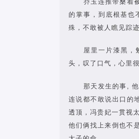
乔玉连推带桑着
的掌事，到底根基也
殊，不敢被人瞧见踪迹
屋里一片漆黑，
头，叹了口气，心里
那天发生的事,
连说都不敢说出口的地
透顶，冯贵妃一贯视
他们俩找上来倒也不是
太子的命。