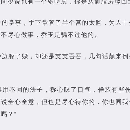
间少说也有一个多時辰，你是从御膳房爬回
中的掌事，手下掌管了半个宫的太监，为人十
，不尽心做事，乔玉是骗不过他的。
旁边躲了躲，却还是支支吾吾，几句话颠来倒
得用不同的法子，称心叹了口气，佯装有些伤
不说全心全意，但也是尽心待你的，你也同我
嗎？”