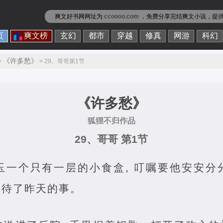
爽文好书网网址为
ccoooo.com
，免费分享
完结爽文小说
，提
页
爽文榜
玄幻
都市
穿越
修真
网游
科幻
《许多愁》
>
> 29、哥哥第1节
《许多愁》
狐狸不归作品
29、哥哥 第1节
玉一个只有一层的小食盒, 叮嘱要他安安分
交待了昨天的事。