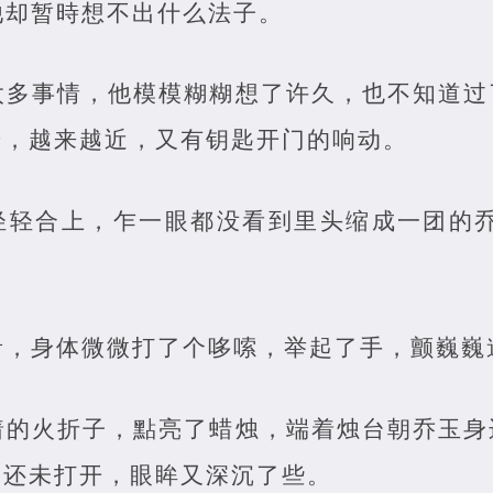
他却暂時想不出什么法子。
太多事情，他模模糊糊想了许久，也不知道过
步，越来越近，又有钥匙开门的响动。
轻轻合上，乍一眼都没看到里头缩成一团的乔
，身体微微打了个哆嗦，举起了手，颤巍巍道
着的火折子，點亮了蜡烛，端着烛台朝乔玉身
，还未打开，眼眸又深沉了些。