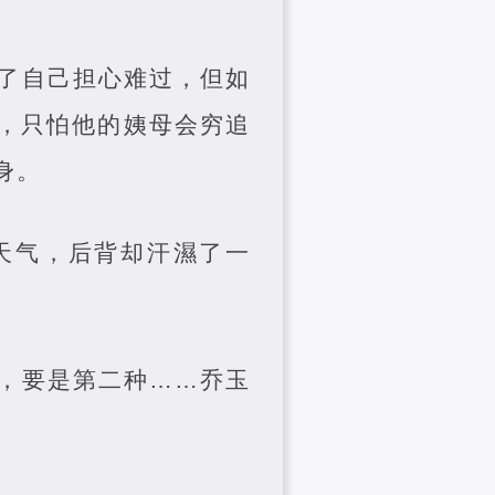
了自己担心难过，但如
，只怕他的姨母会穷追
身。
天气，后背却汗濕了一
，要是第二种……乔玉