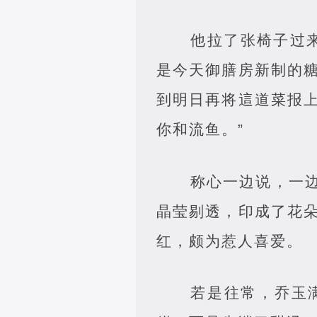
他拉了张椅子过
是今天御膳房新制的
到明日再将這道菜报
你和流鱼。”
称心一边说，一
晶莹剔透，印成了花
红，颇为惹人喜爱。
若是往常，乔玉