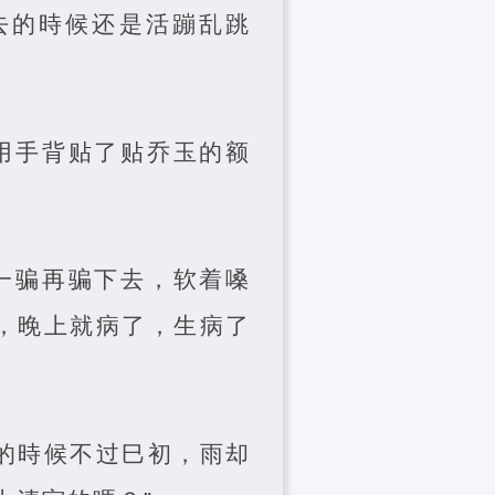
去的時候还是活蹦乱跳
用手背贴了贴乔玉的额
一骗再骗下去，软着嗓
，晚上就病了，生病了
的時候不过巳初，雨却