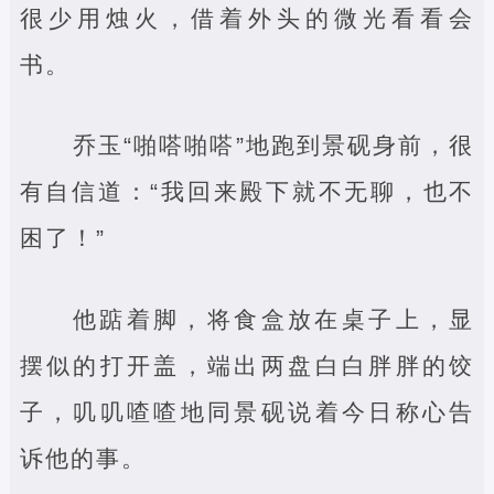
很少用烛火，借着外头的微光看看会
书。
乔玉“啪嗒啪嗒”地跑到景砚身前，很
有自信道：“我回来殿下就不无聊，也不
困了！”
他踮着脚，将食盒放在桌子上，显
摆似的打开盖，端出两盘白白胖胖的饺
子，叽叽喳喳地同景砚说着今日称心告
诉他的事。