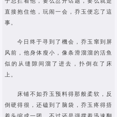
子总拦着他，要么岔开话题，要么就是
直接抱住他，玩闹一会，乔玉便忘了這
事。
今日终于寻到了機会，乔玉窜到屏
风前，他身体瘦小，像条滑溜溜的活鱼
似的从缝隙间溜了进去，扑倒在了床
上。
床铺不如乔玉预料得那般柔软，反
倒硬得很，还磕到了脑袋，乔玉疼得捂
着头缩成一团，不过还是强撑着迅速翻