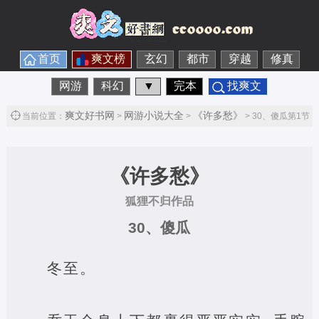
首页
爽文榜
玄幻
都市
穿越
修真
网游
科幻
▼
完本
找爽文
爽文好书网
网游小说大全
《许多愁》
当前位置：
>
>
> 30、傻瓜第1节
《许多愁》
狐狸不归作品
30、傻瓜
冬至。