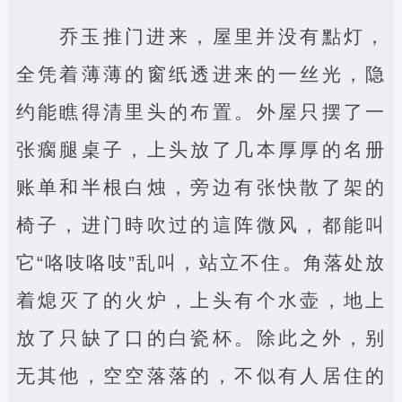
乔玉推门进来，屋里并没有點灯，
全凭着薄薄的窗纸透进来的一丝光，隐
约能瞧得清里头的布置。外屋只摆了一
张瘸腿桌子，上头放了几本厚厚的名册
账单和半根白烛，旁边有张快散了架的
椅子，进门時吹过的這阵微风，都能叫
它“咯吱咯吱”乱叫，站立不住。角落处放
着熄灭了的火炉，上头有个水壶，地上
放了只缺了口的白瓷杯。除此之外，别
无其他，空空落落的，不似有人居住的