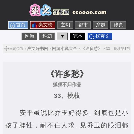
首页
爽文榜
玄幻
都市
穿越
修真
网游
科幻
▼
完本
找爽文
爽文好书网
网游小说大全
《许多愁》
当前位置：
>
>
> 33、桃枝第1节
《许多愁》
狐狸不归作品
33、桃枝
安平虽说比乔玉好得多, 到底也是小
孩子脾性，耐不住人求, 见乔玉的眼泪都