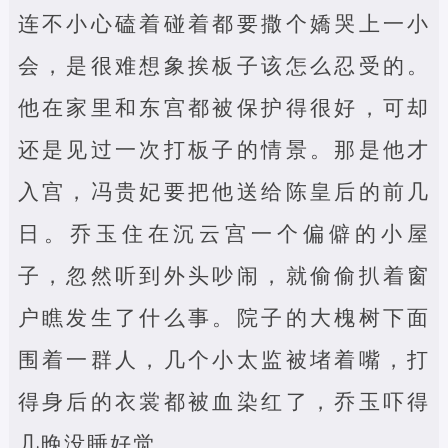
连不小心磕着碰着都要撒个嬌哭上一小
会，是很难想象挨板子该怎么忍受的。
他在家里和东宫都被保护得很好，可却
还是见过一次打板子的情景。那是他才
入宫，冯贵妃要把他送给陈皇后的前几
日。乔玉住在沉云宫一个偏僻的小屋
子，忽然听到外头吵闹，就偷偷扒着窗
户瞧发生了什么事。院子的大槐树下面
围着一群人，几个小太监被堵着嘴，打
得身后的衣裳都被血染红了，乔玉吓得
几晚没睡好觉。