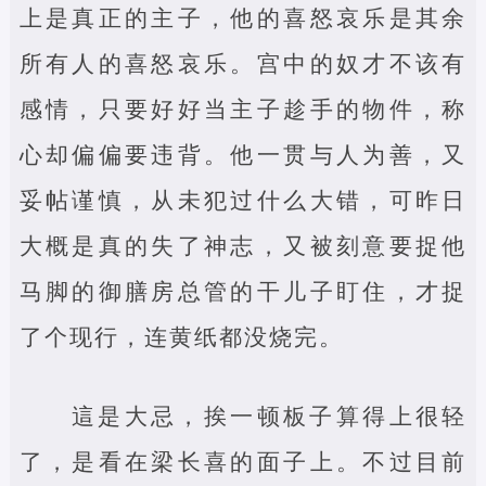
上是真正的主子，他的喜怒哀乐是其余
所有人的喜怒哀乐。宫中的奴才不该有
感情，只要好好当主子趁手的物件，称
心却偏偏要违背。他一贯与人为善，又
妥帖谨慎，从未犯过什么大错，可昨日
大概是真的失了神志，又被刻意要捉他
马脚的御膳房总管的干儿子盯住，才捉
了个现行，连黄纸都没烧完。
這是大忌，挨一顿板子算得上很轻
了，是看在梁长喜的面子上。不过目前