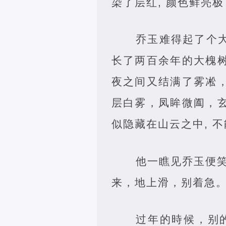
染了层红, 颜色鲜亮
乔玉难得起了个
长了两百余年的大槐树
夜之间又结满了雾凇，
层白雾，凤眸微阖，玄
似隐藏在山云之中, 
他一瞧见乔玉便笑
来，地上滑，别着急。
过年的時候，别