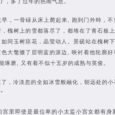
极了，多了过年的热闹气息。
大早，一骨碌从床上爬起来, 跑到门外時，
，槐树上的雪都落尽了，都堆在了青石板上
如同玉树琼花，晶莹动人。景砚站在槐树下
色大氅缀了层明蓝的滚边, 映衬着他轮廓
不能琢磨, 又有着不似十五岁的成熟与英俊。
了，冷淡忽的全如冰雪般融化，朝远处的小不
”
的宫里即使是最位卑的小太监小宫女都有身