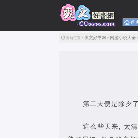
首
爽文好书网
网游小说大全
当前位置：
>
第二天便是除夕
這么些天来, 