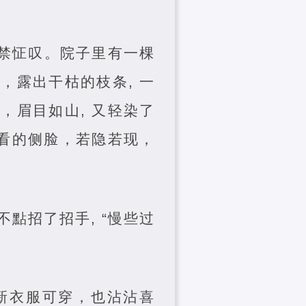
不禁怔叹。院子里有一棵
，露出干枯的枝条, 一
，眉目如山, 又轻染了
好看的侧脸，若隐若现，
點招了招手, “慢些过
新衣服可穿，也沾沾喜