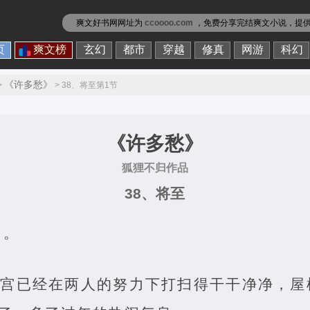
爽文好书网网址为
ccoooo.com
，免费分享
完结爽文小说
，提
页
爽文榜
玄幻
都市
穿越
修真
网游
科幻
《许多愁》
>
> 38、将至第1节
《许多愁》
狐狸不归作品
38、将至
了。
太清宫已经在两人的努力下打扫得干干净净，