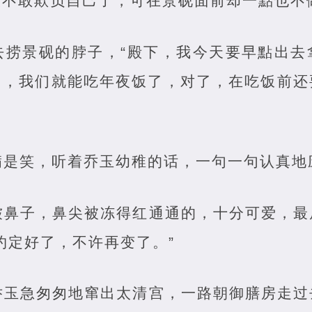
人不敢欺负自己了，可在景砚面前却一點也不
去捞景砚的脖子，“殿下，我今天要早點出去
了，我们就能吃年夜饭了，对了，在吃饭前还
满是笑，听着乔玉幼稚的话，一句一句认真地
皱鼻子，鼻尖被冻得红通通的，十分可爱，最
约定好了，不许再变了。”
乔玉急匆匆地窜出太清宫，一路朝御膳房走过