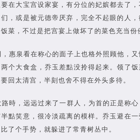
又要在大宝宫设家宴，有分位的妃嫔都去了，
们们，或是被元德帝厌弃，完全不起眼的人，
好饭菜，不过是把宫宴上做坏了的菜色充当份
同，惠泉看在称心的面子上也格外照顾他，又
当两个大食盒，乔玉差點没拎得起来。领了饭
着要回太清宫，半刻也舍不得在外头多待。
大路時，远远过来了一群人，为首的正是称心
有半點笑意，很冷淡疏离的模样。乔玉避在一
候比了个手势，就躲进了常青树丛中。