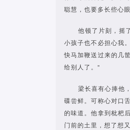
聪慧，也要多长些心眼
他顿了片刻，摇
小孩子也不必担心我
快马加鞭送过来的几
给别人了。”
梁长喜有心捧他
碟尝鲜。可称心对口
的味道。他拿到枇杷
门前的土里，想了想