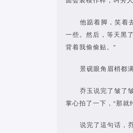
面会装模作样，叫旁
他踮着脚，笑着
一些。然后，等天黑
背着我偷偷贴。”
景砚眼角眉梢都
乔玉说完了皱了
掌心拍了一下，“那就
说完了這句话，