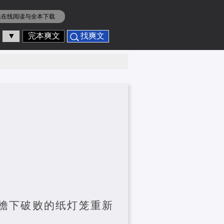
供在线阅读与全本下载
▼
完本爽文
找爽文
屋檐下破败的纸灯笼重新