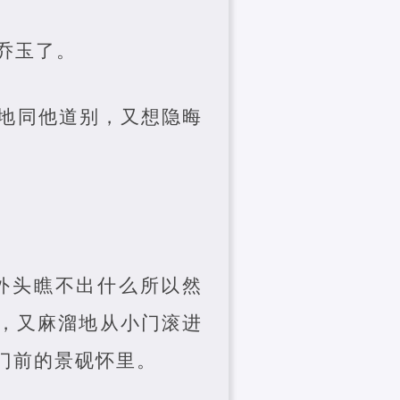
乔玉了。
地同他道别，又想隐晦
外头瞧不出什么所以然
，又麻溜地从小门滚进
门前的景砚怀里。