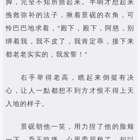
脚，完全不知所措起来。半响才想起来
挽救弥补的法子，揪着景砚的衣角，可
怜巴巴地求着，“殿下，殿下，阿慈，别
绑着我，我不皮了，我肯定乖，接下来
都老老实实的，我发誓！”
右手举得老高，瞧起来倒挺有决
心，让人一點都想不到方才恨不得上天
入地的样子。
景砚朝他一笑，用力捏了他的脸颊
一下，乔玉吃痛，心里委屈极了，却以