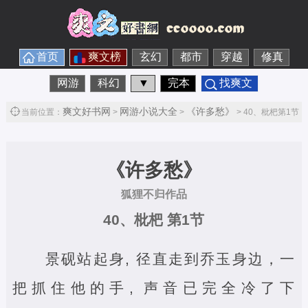
首页
爽文榜
玄幻
都市
穿越
修真
网游
科幻
▼
完本
找爽文
爽文好书网
网游小说大全
《许多愁》
当前位置：
>
>
> 40、枇杷第1节
《许多愁》
狐狸不归作品
40、枇杷 第1节
景砚站起身, 径直走到乔玉身边，一
把抓住他的手, 声音已完全冷了下