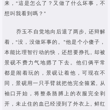
来，“這是怎么了？又做了什么坏事，不
想叫我看到嗎？”
乔玉不自觉地向后退了两步, 还辩解
着，“没，没做坏事的。”他是个小傻子，
本能比理智行动的快，还想要挣扎, 却被
景砚不费力气地摁了下去。他们俩平常
都是闹着玩的，景砚让着他，可现在不
同，景砚用一只手臂就把他完全箍紧, 从
袖口开始，将整条胳膊上的衣服完全剥
开，未止住的血已经浸到了外衣上, 鲜红