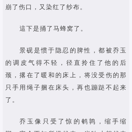
崩了伤口，又染红了纱布。
這下是捅了马蜂窝了。
景砚是惯于隐忍的脾性，都被乔玉
的调皮气得不轻，径直拎住了他的后
颈，撂在了暖和的床上，将没受伤的那
只手用绳子捆在床头，再也蹦跶不起来
了。
乔玉像只受了惊的鹌鹑，缩手缩