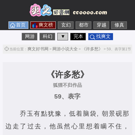
首页
爽文榜
玄幻
都市
穿越
修真
网游
科幻
▼
完本
找爽文
爽文好书网
网游小说大全
《许多愁》
当前位置：
>
>
> 59、表字第1节
《许多愁》
狐狸不归作品
59、表字
乔玉有點犹豫，低着脑袋, 朝景砚那
边走了过去，他虽然心里想着瞒不住，