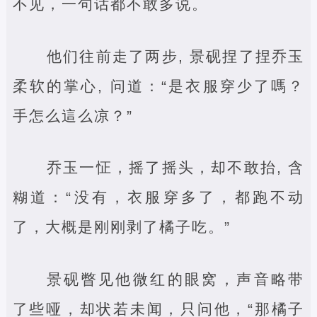
不见，一句话都不敢多说。
他们往前走了两步, 景砚捏了捏乔玉
柔软的掌心, 问道：“是衣服穿少了嗎？
手怎么這么凉？”
乔玉一怔，摇了摇头，却不敢抬, 含
糊道：“没有，衣服穿多了，都跑不动
了，大概是刚刚剥了橘子吃。”
景砚瞥见他微红的眼窝，声音略带
了些哑，却状若未闻，只问他，“那橘子