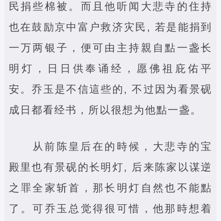
民捐些棉被。而且他听闻大悲寺的住持
也在鼓励京中富户救济灾民, 若是能捐到
一万两银子，便可由主持親自點一盏长
明灯，日日供奉诵经，愿佛祖庇佑平
安。乔玉是不信這些的, 不过因为看景砚
成日都看经书，所以很想为他點一盏。
从前陈皇后在的時候，大悲寺的宝
殿里也有景砚的长明灯, 后来陈家以谋逆
之罪全家斩首，那长明灯自然也不能點
了。可乔玉总觉得很可惜，他那時想着