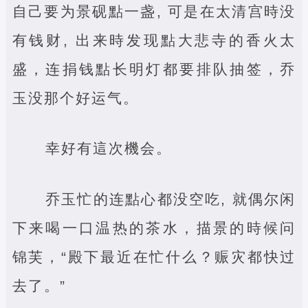
自己要为景砚點一盏, 可是在太清宫時没
有钱财, 出来時发现點大悲寺的香火太
盛，连捐钱點长明灯都要排队抽签，乔
玉没那个好运气。
幸好有這次機会。
乔玉忙的连點心都没空吃, 就偶尔闲
下来喝一口温热的茶水，描景的時候问
锦芙，“殿下最近在忙什么？赈灾都快过
去了。”