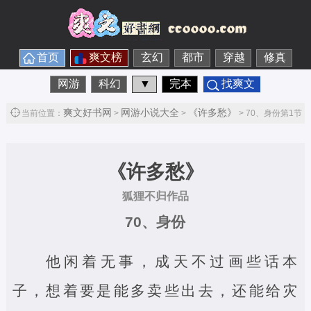
首页
爽文榜
玄幻
都市
穿越
修真
网游
科幻
▼
完本
找爽文
爽文好书网
网游小说大全
《许多愁》
当前位置：
>
>
> 70、身份第1节
《许多愁》
狐狸不归作品
70、身份
他闲着无事，成天不过画些话本
子，想着要是能多卖些出去，还能给灾