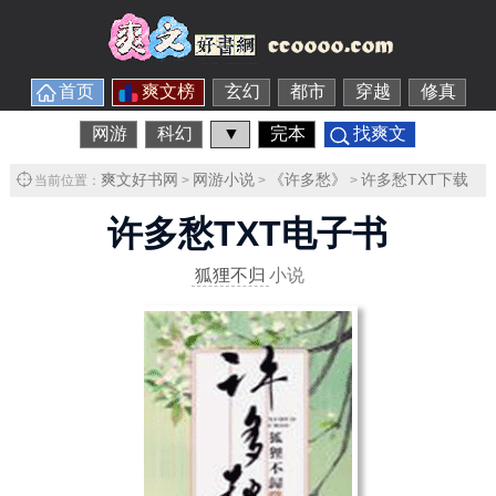
首页
爽文榜
玄幻
都市
穿越
修真
网游
科幻
▼
完本
找爽文
爽文好书网
网游小说
《许多愁》
许多愁TXT下载
当前位置：
>
>
>
许多愁TXT电子书
狐狸不归
小说