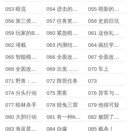
053 暗流
054 进击的内测
055 萌新的第一天
056 第三类接触
057 任务奖励额度
058 史前巨坑
059 玩家的B级任务
060 紧急暗杀！
061 这份礼物，我收下了
062 堵截
063 内测结束，目标确定
064 疯狂学习！
065 智能模拟光学面具
066 全面改装［一］
067 全面改装［二］
068 全面改装［三］
069 出发……之前
070 车上
071 野兽：我TM强爆
072 阵营任务
073
074 分头行动
075 黑客
076 异常与狙杀
077 暗林杀手
078 狡兔三窟
079 他很可疑
080 大胆行动
081 有一种bug叫吉格斯
082 被阴了一手
083 海蓝星的超能者层次
084 自爆
085 截杀！