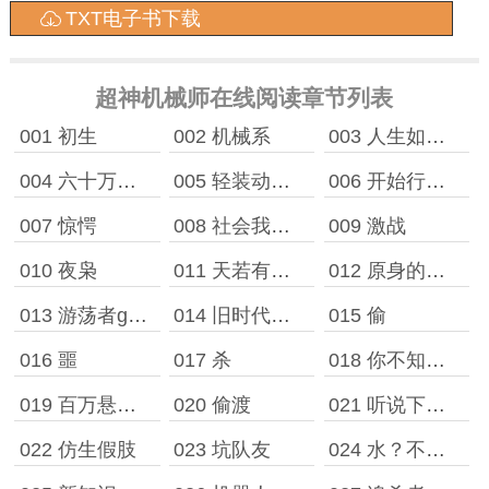
TXT电子书下载
超神机械师在线阅读章节列表
001 初生
002 机械系
003 人生如戏，全靠演技
004 六十万经验！
005 轻装动力臂
006 开始行动！
007 惊愕
008 社会我萧哥，人狠骚话多
009 激战
010 夜枭
011 天若有情天亦老，我为萧哥续一秒
012 原身的身份
013 游荡者gg地
014 旧时代与新时代
015 偷
016 噩
017 杀
018 你不知道世界有多大
019 百万悬赏！A级任务！
020 偷渡
021 听说下棋老头是一种套路
022 仿生假肢
023 坑队友
024 水？不存在的