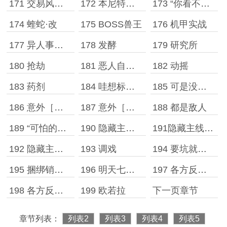
171 交易风波［二］
172 本尼特：我有一句……
173 “你看不见我”
174 蝰蛇·改
175 BOSS兽王
176 机甲实战
177 异人事件开始
178 发酵
179 研究所
180 抢劫
181 恶人自有恶人磨
182 动摇
183 药剂
184 哇想标题比写正文还痛苦
185 可是没有标题更痛苦
186 意外［一］
187 意外［二］
188 都是敌人
189 “可怕的暗杀”
190 隐藏主线［一］
191隐藏主线［二］
192 隐藏主线［三］
193 调戏
194 要坑就坑多点
195 捆绑销售大法好，我他妈一定用到老
196 明天七夕，我很难受
197 各方反应［一］
198 各方反应［二］
199 欧若拉
下一页章节
章节列表：
列表2
列表3
列表4
列表5