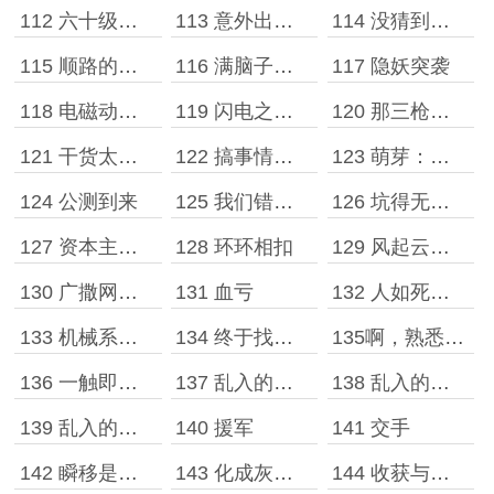
112 六十级人物
113 意外出现的十三局
114 没猜到的隐藏要求
115 顺路的奖池任务
116 满脑子都是骚操作
117 隐妖突袭
118 电磁动能武器
119 闪电之烬！
120 那三枪的风情！
121 干货太多竟然想不到标题！
122 搞事情！搞事情！
123 萌芽：有句话我一定要讲！
124 公测到来
125 我们错过了什么？！
126 坑得无法想象
127 资本主义的獠牙
128 环环相扣
129 风起云涌的电竞圈
130 广撒网的第一步
131 血亏
132 人如死神，子弹为镰
133 机械系好强啊
134 终于找到你，还好没放弃
135啊，熟悉的味道
136 一触即发的战局
137 乱入的黑幽灵［一］
138 乱入的黑幽灵［二］
139 乱入的黑幽灵［三］
140 援军
141 交手
142 瞬移是双刃剑
143 化成灰我也认得你
144 收获与影响