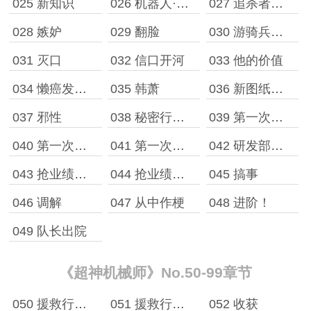
025 新知识
026 机器人·游骑兵
027 追杀者，最后的试探
028 嫉妒
029 翻脸
030 游骑兵之威
031 灭口
032 信口开河
033 他的价值
034 懒癌发作，不想起标题……
035 韩萧
036 新图纸与合作
037 邪性
038 秘密行动小队
039 第一次行动［上］
040 第一次行动［中］
041 第一次行动［下］
042 研发部的觊觎
043 抢业绩［上］
044 抢业绩［下］
045 搞事
046 调解
047 从中作梗
048 进阶！
049 队长出院
《超神机械师》No.50-99章节
050 援救行动［上］
051 援救行动［下］
052 收获