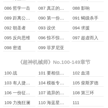
086 哲学一击
087 真正的计划！
088 影响
089 距离公厕还有……三个月
090 第一份委托
091 蝎级杀手
092 朝圣者
093 设伏
094 求援
095 反向思维
096 惊不惊喜？意不意外？
097 趁虚而入
098 密道
099 菲罗尼亚
《超神机械师》No.100-149章节
100 战
101 要相信科学
102 血清
103 有人捷足先登
104 模板专长——强韧生命！
105 柴斯罗德
106 一份征召令，二代游骑兵
107 诡异的保护任务
108 第三环
109 力挽狂澜
110 海蓝星的主角
111