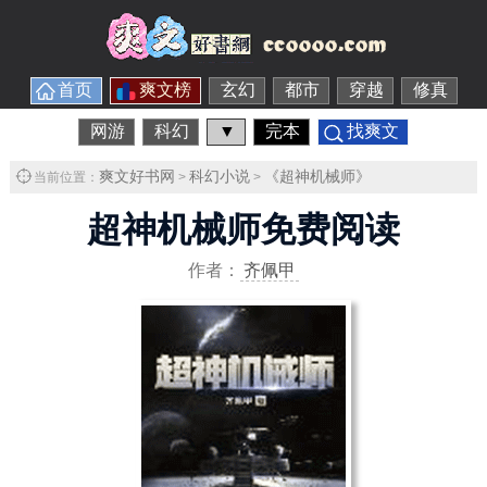
首页
爽文榜
玄幻
都市
穿越
修真
网游
科幻
▼
完本
找爽文
爽文好书网
科幻小说
《超神机械师》
当前位置：
>
>
超神机械师免费阅读
作者：
齐佩甲