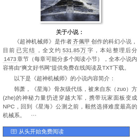
关于小说：
《
超神机械师
》是作者
齐佩甲
创作的科幻小说，
目前
已完结
，全文约
531.85万
字，本站整理后分
1473
章节（每章可能分多个阅读小节），全本小说内
容将由“爽文好书网”提供免费在线阅读及TXT下载。
以下是《超神机械师》的小说内容简介：
韩萧，《星海》骨灰级代练，被来自东（zuo）方
(zhe)的神秘力量扔进穿越大军，携带玩家面板变成
NPC，回到《星海》公测之前，毅然选择难度最高的
机械系。 ···
从头开始免费阅读