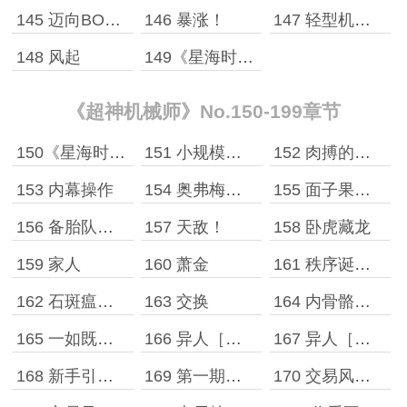
145 迈向BOSS之路
146 暴涨！
147 轻型机甲的构想
148 风起
149《星海时报》［一］
《超神机械师》No.150-199章节
150《星海时报》［二］
151 小规模兽袭
152 肉搏的机械师，超帅
153 内幕操作
154 奥弗梅拉的搜寻者
155 面子果实能力者
156 备胎队伍+1
157 天敌！
158 卧虎藏龙
159 家人
160 萧金
161 秩序诞生于野蛮
162 石斑瘟疫与粗放型培养
163 交换
164 内骨骼材料
165 一如既往的黑
166 异人［一］
167 异人［二］
168 新手引导者？
169 第一期《星海探险日志》
170 交易风波［一］