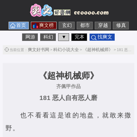
首页
爽文榜
玄幻
都市
穿越
修真
网游
科幻
▼
完本
找爽文
爽文好书网
科幻小说大全
《超神机械师》
当前位置：
>
>
> 181 恶人自有恶人磨第1节
《超神机械师》
齐佩甲作品
181 恶人自有恶人磨
也不看看這是谁的地盘，就敢来撒
野。