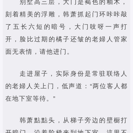
别墅高三层，大门是褐色的釉木，
刻着精美的浮雕，韩萧抓起门环咔咔敲
了五长六短的暗号，大门吱呀一声打
开，脸比过期的橘子还皱的老婦人管家
面无表情，请他进门。
走进屋子，实际身份是常驻联络人
的老婦人关上门，低声道：“两位客人都
在地下室等待。”
韩萧點點头，从梯子旁边的壁橱打
开暗门，沿着阶梯来到地下室，這里不