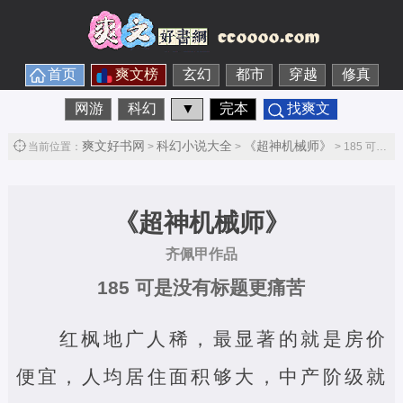
首页
爽文榜
玄幻
都市
穿越
修真
网游
科幻
▼
完本
找爽文
爽文好书网
科幻小说大全
《超神机械师》
当前位置：
>
>
> 185 可是没有标题更痛苦第1节
《超神机械师》
齐佩甲作品
185 可是没有标题更痛苦
红枫地广人稀，最显著的就是房价
便宜，人均居住面积够大，中产阶级就