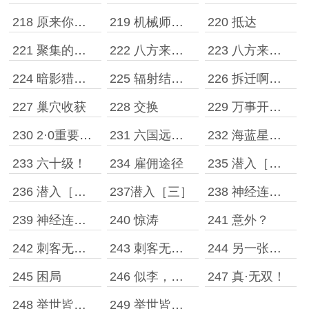
218 原来你是这样的黑幽灵
219 机械师的暴力！
220 抵达
221 聚集的玩家
222 八方来人！［上］
223 八方来人！［下］
224 暗影猎食蝰
225 辐射结晶体
226 拆迁啊？！
227 巢穴收获
228 交换
229 万事开头难
230 2·0重要人物，药剂师一叶青
231 六国远征！
232 海蓝星战争！
233 六十级！
234 雇佣途径
235 潜入［一］
236 潜入［二］
237潜入［三］
238 神经连接［上］
239 神经连接［下］
240 惊涛
241 意外？
242 刺客无双［上］
243 刺客无双［下］
244 另一张底牌
245 困局
246 似李，黑幽灵！
247 真·无双！
248 举世皆惊［一］
249 举世皆惊［二］