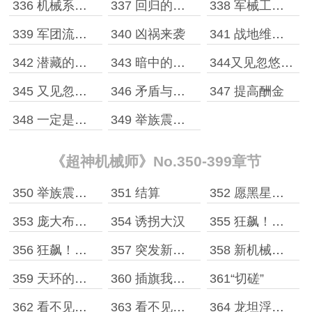
336 机械系的温床！
337 回归的战士，又绿遇骑士
338 军械工程师
339 军团流筹备
340 凶祸来袭
341 战地维修，目标图纸
342 潜藏的想法
343 暗中的分裂
344又见忽悠［上］
345 又见忽悠［下］
346 矛盾与分歧，凶祸末期
347 提高酬金
348 一定是恋爱了
349 举族震惊！［上］
《超神机械师》No.350-399章节
350 举族震惊！［下］
351 结算
352 愿黑星忽悠着你
353 庞大布局，落子星空——土壤肥力是关键
354 诱拐大汉
355 狂飙！［上］
356 狂飙！［下］
357 突发新闻，宇宙贵族的悬赏
358 新机械，新目标
359 天环的邀请
360 插旗我是专业的
361“切磋”
362 看不见的角落［上］
363 看不见的角落［下］
364 龙坦浮岛与超越A级