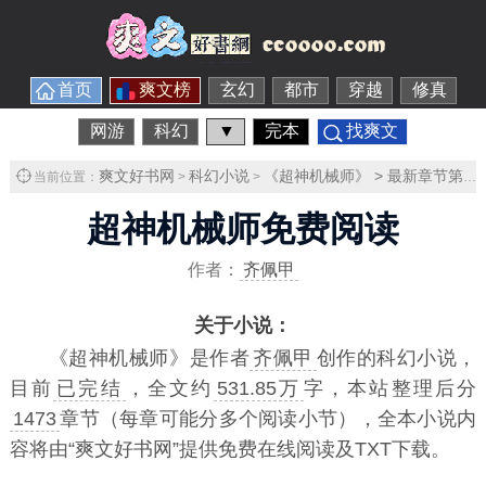
首页
爽文榜
玄幻
都市
穿越
修真
网游
科幻
▼
完本
找爽文
爽文好书网
科幻小说
《超神机械师》 > 最新章节第2页
当前位置：
>
>
超神机械师免费阅读
作者：
齐佩甲
关于小说：
《
超神机械师
》是作者
齐佩甲
创作的科幻小说，
目前
已完结
，全文约
531.85万
字，本站整理后分
1473
章节（每章可能分多个阅读小节），全本小说内
容将由“爽文好书网”提供免费在线阅读及TXT下载。