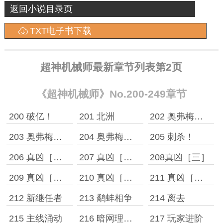
返回小说目录页
TXT电子书下载
超神机械师最新章节列表第2页
《超神机械师》No.200-249章节
200 破亿！
201 北洲
202 奥弗梅拉［一］
203 奥弗梅拉［二］
204 奥弗梅拉［三］
205 刺杀！
206 真凶［一］
207 真凶［二］
208真凶［三］
209 真凶［四］
210 真凶［五］
211 真凶［六］
212 新继任者
213 鹬蚌相争
214 离去
215 主线涌动
216 暗网理事，第三避难所
217 玩家进阶