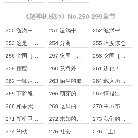
《超神机械师》No.250-299章节
250 漩涡中心 一
251 漩涡中心 二
252 漩涡中心 三
253 这是一个爱情故事
254 分离
255 暗度陈仓
256 突围［一］
257 突围［二］
258 突围［三］
259 接应，陷阱！
260 意料外的强援！
261 进化！
262 一锤定音！
263 陌生的脸
264 载入历史的对视
265 下阶段转职要求
266 萌芽的起源
267 情报出手，战争转折
268 如果我是标题你会爱我吗……
269 这里的玩家超热情，我超喜欢这里的
270 主城布局，行动计划
271 新机甲——腾蛇！
272 未知的潜力
273 我们的宗旨是：搞事情！！
274 约战
275 社会，社会
276［上］