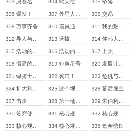
303 决赛名单，新的打算
304 歌朵拉人，星空来客
305 坠落
306 爆发！
307 外星人俘虏
308 交易
309 万事齐备
310 瑞岚通牒，本尼特的决定
311 我的魅力不可能这么低
312 异人与宇宙观
313 选拔
314 你韩大爷始终是你韩大爷！
315 浩劫的预热任务［上］
316 浩劫的预热任务［下］
317 上天
318 懵逼的六国
319 短角星号
320 发展计划与拾荒者
321 绿骑士，无骨鸟
322 袭击！
323 危机与分兵
324 扩大利润，主观能动性
325 这个埋伏纯天然
326 幕后雇主
327 击杀
328 第一桶金与声望系统
329 朱伯利枢纽！
330 贫穷使我快乐
331 核心规划，黑星起源！［一］
332 核心规划，黑星起源！［二］
333 核心规划，黑星起源！［三］
334 核心规划，黑星起源！［四］
335 氪金诱饵