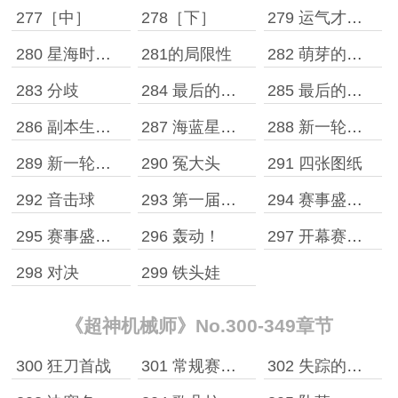
277［中］
278［下］
279 运气才是王道
280 星海时报：主线的另外可能性
281的局限性
282 萌芽的绝路
283 分歧
284 最后的尾音［上］
285 最后的尾音［下］
286 副本生成权
287 海蓝星平稳期与奥弗梅拉来访者
288 新一轮商业链 上
289 新一轮商业链［下］
290 冤大头
291 四张图纸
292 音击球
293 第一届星海职业联赛，开幕！
294 赛事盛会［上］
295 赛事盛会［下］
296 轰动！
297 开幕赛，昊天首战！
298 对决
299 铁头娃
《超神机械师》No.300-349章节
300 狂刀首战
301 常规赛，死亡小组
302 失踪的隐藏主线