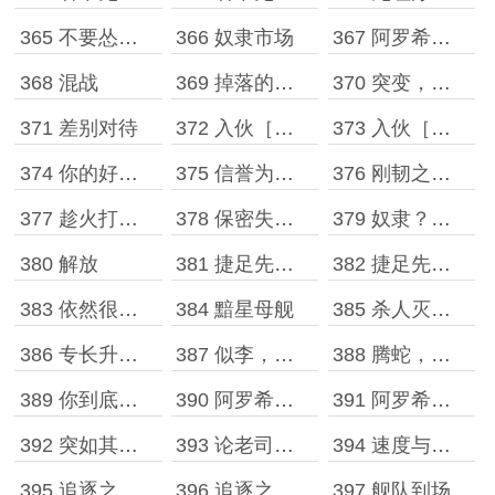
365 不要怂，就是干
366 奴隶市场
367 阿罗希娅，宇宙奇观？
368 混战
369 掉落的珠子
370 突变，艾默丝！
371 差别对待
372 入伙［上］
373 入伙［下］
374 你的好友黯星已上线
375 信誉为本，诚信经营
376 刚韧之躯！
377 趁火打劫！
378 保密失败，黯星暴露
379 奴隶？我看不见啊
380 解放
381 捷足先登［上］
382 捷足先登［下］
383 依然很优秀，奖杯不给摸
384 黯星母舰
385 杀人灭口，峰回路转
386 专长升级，突袭
387 似李，目击者！
388 腾蛇，碎！
389 你到底是什么怪物？！
390 阿罗希娅，A级连环任务［上］
391 阿罗希娅，A级连环任务［下］
392 突如其来的舰队
393 论老司机的自我修养
394 速度与晕机
395 追逐之战［一］
396 追逐之战［二］
397 舰队到场